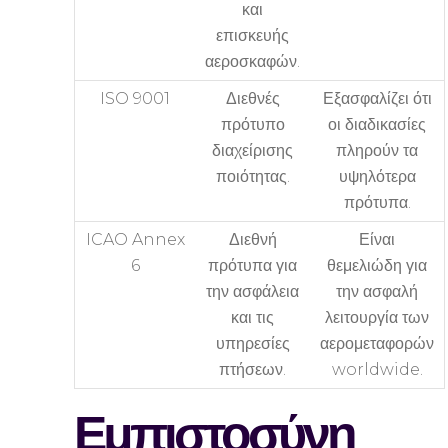
και
επισκευής
αεροσκαφών.
ISO 9001
Διεθνές
Εξασφαλίζει ότι
πρότυπο
οι διαδικασίες
διαχείρισης
πληρούν τα
ποιότητας.
υψηλότερα
πρότυπα.
ICAO Annex
Διεθνή
Είναι
6
πρότυπα για
θεμελιώδη για
την ασφάλεια
την ασφαλή
και τις
λειτουργία των
υπηρεσίες
αερομεταφορών
πτήσεων.
worldwide.
Εμπιστοσύνη