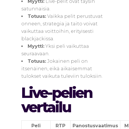
Myytti:
Live-pelit ovat täysin
satunnaisia.
Totuus:
Vaikka pelit perustuvat
onneen, strategia ja taito voivat
vaikuttaa voittoihin, erityisesti
blackjackissa.
Myytti:
Yksi peli vaikuttaa
seuraavaan.
Totuus:
Jokainen peli on
itsenäinen, eikä aikaisemmat
tulokset vaikuta tuleviin tuloksiin.
Live-pelien
vertailu
Peli
RTP
Panostusvaatimus
M