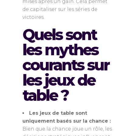
mises après un gain. Cela permet
de capitaliser sur les séries de
victoires.
Quels sont
les mythes
courants sur
les jeux de
table ?
Les jeux de table sont
uniquement basés sur la chance :
Bien que la chance joue un rôle, les