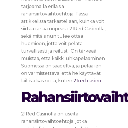
tarjoamalla erilaisia
rahansiirtovaihtoehtoja. Tässä
artikkelissa tarkastellaan, kuinka voit
siirtää rahaa nopeasti 21Red Casinolla,
sekä mitä sinun tulee ottaa
huomioon, jotta voit pelata
turvallisesti ja reilusti. On tärkeää
muistaa, että kaikki uhkapelaaminen
Suomessa on säädeltyä, ja pelaajien
on varmistettava, että he käyttävät
laillisia kasinoita, kuten
21red casino
.
Rahansiirtovaih
21Red Casinolla on useita
rahansiirtovaihtoehtoja, jotka