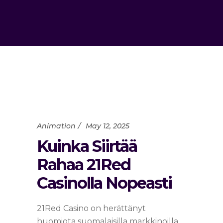
Animation
May 12, 2025
Kuinka Siirtää
Rahaa 21Red
Casinolla Nopeasti
21Red Casino on herättänyt
huomiota suomalaisilla markkinoilla