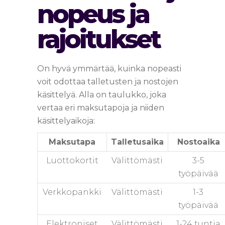
nopeus ja
rajoitukset
On hyvä ymmärtää, kuinka nopeasti
voit odottaa talletusten ja nostojen
käsittelyä. Alla on taulukko, joka
vertaa eri maksutapoja ja niiden
käsittelyaikoja:
Maksutapa
Talletusaika
Nostoaika
Luottokortit
Välittömästi
3-5
työpäivää
Verkkopankki
Välittömästi
1-3
työpäivää
Elektroniset
Välittömästi
1-24 tuntia