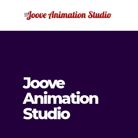
Joove
Animation
Studio