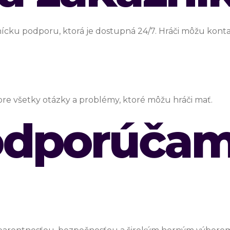
znícku podporu, ktorá je dostupná 24/7. Hráči môžu kon
 pre všetky otázky a problémy, ktoré môžu hráči mať.
odporúčam