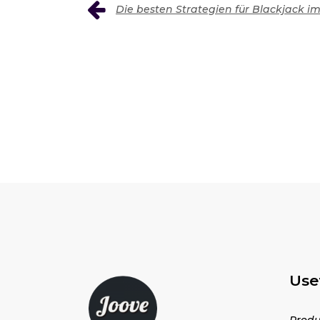
Die besten Strategien für Blackjack im
Use