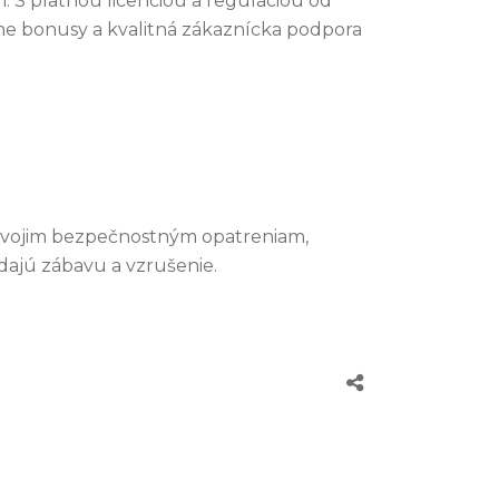
 S platnou licenciou a reguláciou od
vne bonusy a kvalitná zákaznícka podpora
a svojim bezpečnostným opatreniam,
dajú zábavu a vzrušenie.