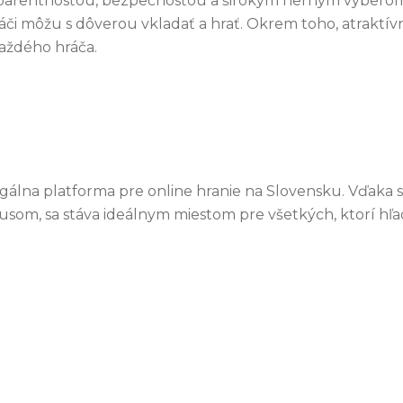
nsparentnosťou, bezpečnosťou a širokým herným výberom.
áči môžu s dôverou vkladať a hrať. Okrem toho, atraktí
každého hráča.
legálna platforma pre online hranie na Slovensku. Vďak
som, sa stáva ideálnym miestom pre všetkých, ktorí hľa