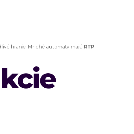
odlivé hranie. Mnohé automaty majú
RTP
kcie