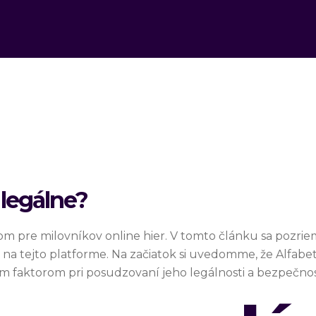
legálne?
m pre milovníkov online hier. V tomto článku sa pozriem
ier na tejto platforme. Na začiatok si uvedomme, že Alfa
ým faktorom pri posudzovaní jeho legálnosti a bezpečnos