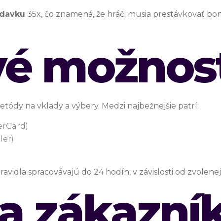
adavku
35x, čo znamená, že hráči musia prestávkovať bo
é možnost
ódy na vklady a výbery. Medzi najbežnejšie patrí:
erCard)
ler)
pravidla spracovávajú do 24 hodín, v závislosti od zvolene
a zákazní