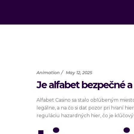
Animation
May 12, 2025
Je
alfabet
bezpečné a 
Alfabet Casino sa stalo obľúbeným miesto
legálne, a na čo si dať pozor pri hraní h
reguláciu hazardných hier, čo je kľúčov