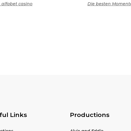
 alfabet casino
Die besten Momente 
ful Links
Productions