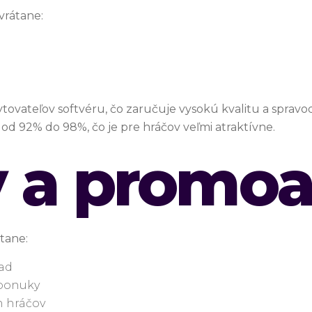
vrátane:
vateľov softvéru, čo zaručuje vysokú kvalitu a sprav
d 92% do 98%, čo je pre hráčov veľmi atraktívne.
 a promoa
tane:
lad
 ponuky
h hráčov