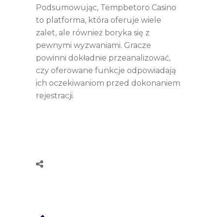
Podsumowując, Tempbetoro Casino
to platforma, która oferuje wiele
zalet, ale również boryka się z
pewnymi wyzwaniami. Gracze
powinni dokładnie przeanalizować,
czy oferowane funkcje odpowiadają
ich oczekiwaniom przed dokonaniem
rejestracji.