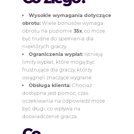
Wysokie wymagania dotyczące
obrotu:
Wiele bonusów wymaga
obrotu na poziomie
35x
, co może
być trudne do spełnienia dla
niektórych graczy.
Ograniczenia wypłat:
Istnieją
limity wypłat, które mogą być
frustrujące dla graczy, którzy
osiągnęli znaczące wygrane.
Obsługa klienta:
Chociaż
dostępna jest pomoc, czas
oczekiwania na odpowiedź może
być długi, co wpływa na
doświadczenie gracza.
Co