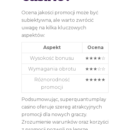
Ocena jakości promocji może być
subiektywna, ale warto zwrócić
uwagę na kilka kluczowych
aspektów:
Aspekt
Ocena
Wysokość bonusu
★★★★☆
Wymagania obrotu
★★★☆☆
Różnorodność
★★★★★
promocji
Podsumowując, superquantumplay
casino oferuje szereg atrakcyjnych
promocji dla nowych graczy.
Zrozumienie warunków oraz korzyści
z promocji pozwoli na lepsze