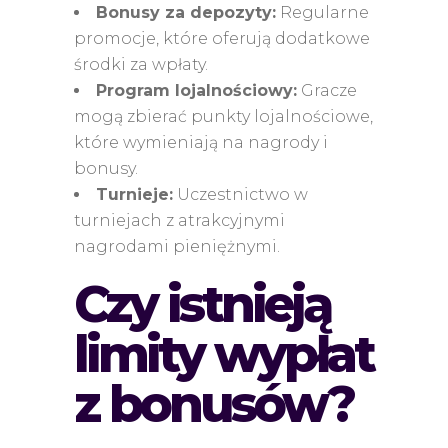
Bonusy za depozyty:
Regularne
promocje, które oferują dodatkowe
środki za wpłaty.
Program lojalnościowy:
Gracze
mogą zbierać punkty lojalnościowe,
które wymieniają na nagrody i
bonusy.
Turnieje:
Uczestnictwo w
turniejach z atrakcyjnymi
nagrodami pieniężnymi.
Czy istnieją
limity wypłat
z bonusów?