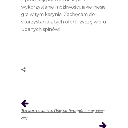
wykorzystanie możliwości, jakie niesie
gra w tym kasynie. Zachęcam do
skorzystania z tych ofert i życzę wielu
udanych spinów!
Taroom casino: Πώς να διατηρήσετε τις νίκες
σας