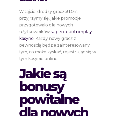
Witajcie, drodzy gracze! Dziś
przyjrzymy się, jakie promocje
przygotowało dla nowych
użytkowników
superquantumplay
kasyno
. Każdy nowy gracz z
pewnością będzie zainteresowany
tym, co może zyskać, rejestrując się w
tym kasynie online.
Jakie są
bonusy
powitalne
dla nowych