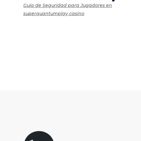
Guía de Seguridad para Jugadores en
superquantumplay casino