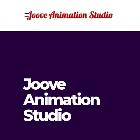
Joove
Animation
Studio