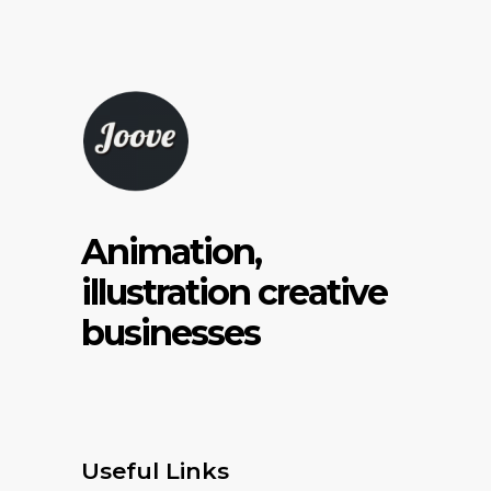
Animation,
illustration creative
businesses
Useful Links