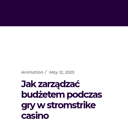
Animation
May 12, 2025
Jak zarządzać
budżetem podczas
gry w stromstrike
casino