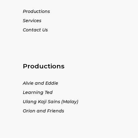
Productions
Services
Contact Us
Productions
Alvie and Eddie
Learning Ted
Ulang Kaji Sains (Malay)
Orion and Friends