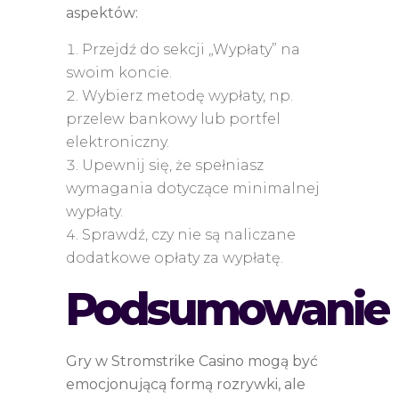
aspektów:
Przejdź do sekcji „Wypłaty” na
swoim koncie.
Wybierz metodę wypłaty, np.
przelew bankowy lub portfel
elektroniczny.
Upewnij się, że spełniasz
wymagania dotyczące minimalnej
wypłaty.
Sprawdź, czy nie są naliczane
dodatkowe opłaty za wypłatę.
Podsumowanie
Gry w Stromstrike Casino mogą być
emocjonującą formą rozrywki, ale