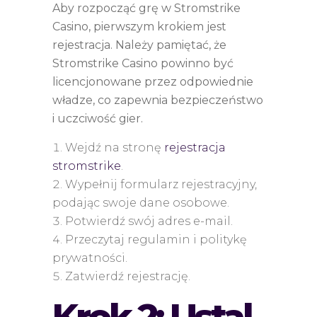
Aby rozpocząć grę w Stromstrike
Casino, pierwszym krokiem jest
rejestracja. Należy pamiętać, że
Stromstrike Casino powinno być
licencjonowane przez odpowiednie
władze, co zapewnia bezpieczeństwo
i uczciwość gier.
Wejdź na stronę
rejestracja
stromstrike
.
Wypełnij formularz rejestracyjny,
podając swoje dane osobowe.
Potwierdź swój adres e-mail.
Przeczytaj regulamin i politykę
prywatności.
Zatwierdź rejestrację.