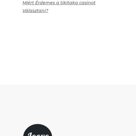
Miért Érdemes a tikitaka casinot
Választani?