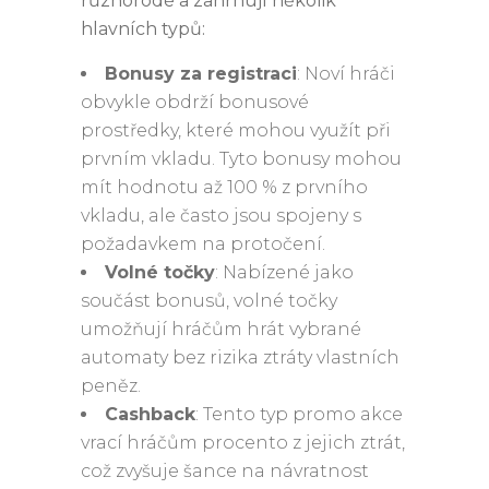
různorodé a zahrnují několik
hlavních typů:
Bonusy za registraci
: Noví hráči
obvykle obdrží bonusové
prostředky, které mohou využít při
prvním vkladu. Tyto bonusy mohou
mít hodnotu až 100 % z prvního
vkladu, ale často jsou spojeny s
požadavkem na protočení.
Volné točky
: Nabízené jako
součást bonusů, volné točky
umožňují hráčům hrát vybrané
automaty bez rizika ztráty vlastních
peněz.
Cashback
: Tento typ promo akce
vrací hráčům procento z jejich ztrát,
což zvyšuje šance na návratnost