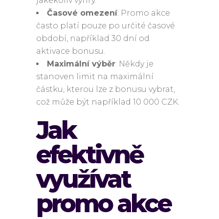
jakékoliv výhry.
Časové omezení
: Promo akce
často platí pouze po určité časové
období, například 30 dní od
aktivace bonusu.
Maximální výběr
: Někdy je
stanoven limit na maximální
částku, kterou lze z bonusu vybrat,
což může být například 10 000 CZK.
Jak
efektivně
využívat
promo akce