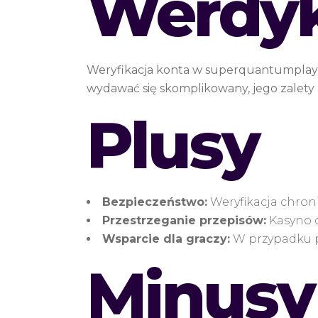
Werdy
Weryfikacja konta w superquantumplay j
wydawać się skomplikowany, jego zalety
Plusy
Bezpieczeństwo:
Weryfikacja chron
Przestrzeganie przepisów:
Kasyno d
Wsparcie dla graczy:
W przypadku p
Minusy