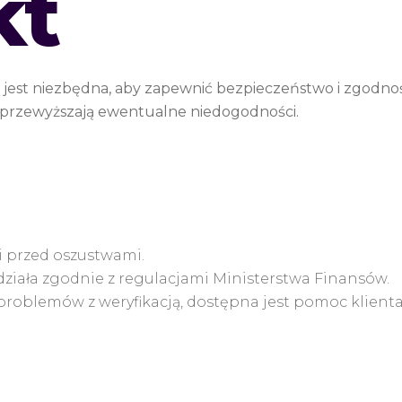
kt
est niezbędna, aby zapewnić bezpieczeństwo i zgodnoś
 przewyższają ewentualne niedogodności.
i przed oszustwami.
ziała zgodnie z regulacjami Ministerstwa Finansów.
roblemów z weryfikacją, dostępna jest pomoc klienta