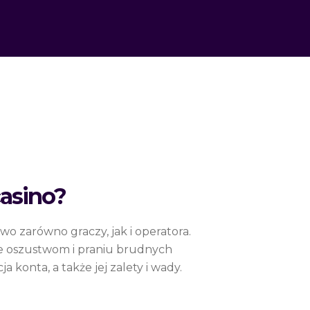
casino?
 zarówno graczy, jak i operatora.
ie oszustwom i praniu brudnych
konta, a także jej zalety i wady.