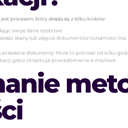
st procesem, który składa się z kilku kroków:
dając swoje dane osobowe.
zesłać skany lub zdjęcia dokumentów tożsamości (np.
przesłane dokumenty. Może to potrwać od kilku godzi
ikacji gracz otrzymuje powiadomienie e-mailowe.
anie met
ci