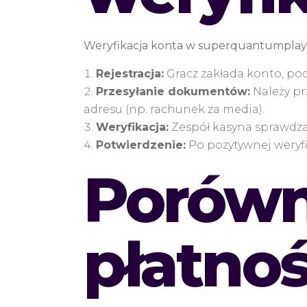
Weryfikacja konta w superquantumplay je
Rejestracja:
Gracz zakłada konto, po
Przesyłanie dokumentów:
Należy pr
adresu (np. rachunek za media).
Weryfikacja:
Zespół kasyna sprawdza 
Potwierdzenie:
Po pozytywnej weryf
Porówn
płatnoś