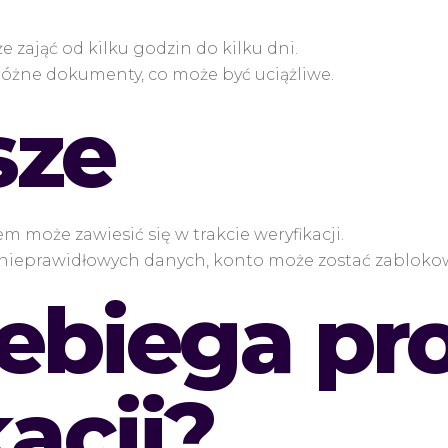
e zająć od kilku godzin do kilku dni.
różne dokumenty, co może być uciążliwe.
sze
m może zawiesić się w trakcie weryfikacji.
ieprawidłowych danych, konto może zostać zabloko
zebiega pr
acji?