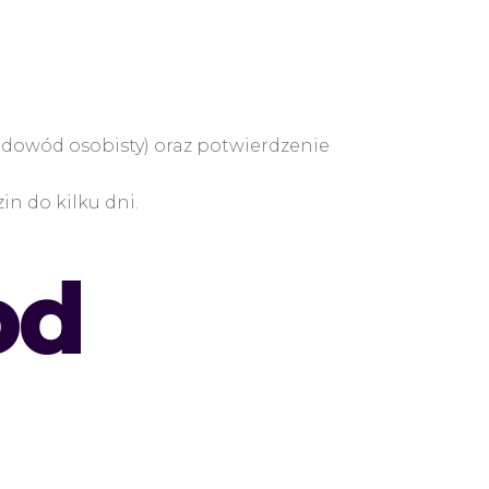
 dowód osobisty) oraz potwierdzenie
n do kilku dni.
od