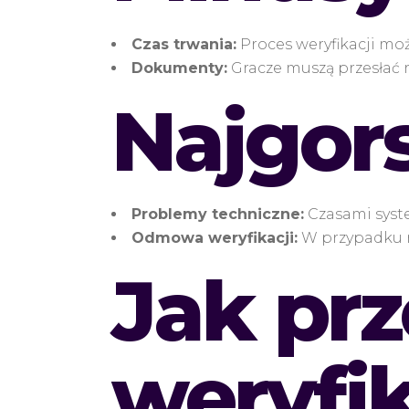
Czas trwania:
Proces weryfikacji moż
Dokumenty:
Gracze muszą przesłać 
Najgor
Problemy techniczne:
Czasami syste
Odmowa weryfikacji:
W przypadku n
Jak pr
weryfik