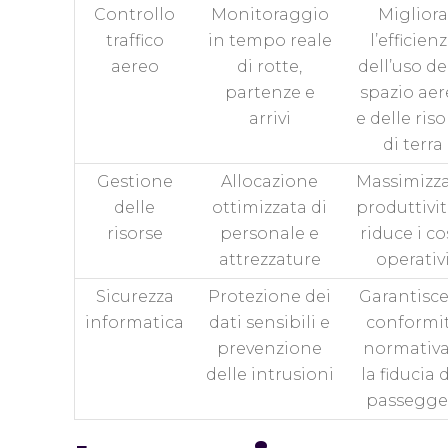
Controllo
Monitoraggio
Migliora
traffico
in tempo reale
l’efficien
aereo
di rotte,
dell’uso de
partenze e
spazio ae
arrivi
e delle riso
di terra
Gestione
Allocazione
Massimizza
delle
ottimizzata di
produttivit
risorse
personale e
riduce i co
attrezzature
operativ
Sicurezza
Protezione dei
Garantisce
informatica
dati sensibili e
conformi
prevenzione
normativa
delle intrusioni
la fiducia 
passegge