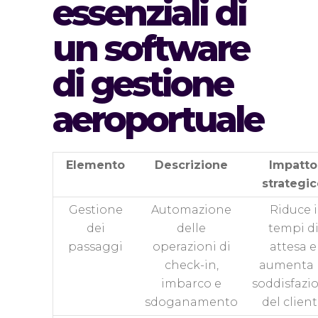
essenziali di
un software
di gestione
aeroportuale
Elemento
Descrizione
Impatto
strategi
Gestione
Automazione
Riduce i
dei
delle
tempi d
passaggi
operazioni di
attesa e
check-in,
aumenta 
imbarco e
soddisfazi
sdoganamento
del clien