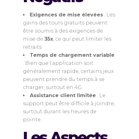
Exigences de mise élevées
: Les
gains des tours gratuits peuvent
être soumis à des exigences de
mise de
35x
, ce qui peut limiter les
retraits.
Temps de chargement variable
: Bien que l’application soit
généralement rapide, certains jeux
peuvent prendre du temps à se
charger, surtout en 4G.
Assistance client limitée
: Le
support peut être difficile à joindre,
surtout durant les heures de
pointe.
Les Aspects