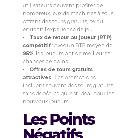
utilisateurs peuvent profiter de
nombreux jeux de machines à sous
offrant des tours gratuits, ce qui
enrichit l’expérience de jeu.
Taux de retour au joueur (RTP)
compétitif
: Avec un RTP moyen de
95%
, les joueurs ont de meilleures
chances de gains.
Offres de tours gratuits
attractives
: Les promotions
incluent souvent des tours gratuits
sans dépôt, ce qui est idéal pour les
nouveaux joueurs.
Les Points
Négatifs