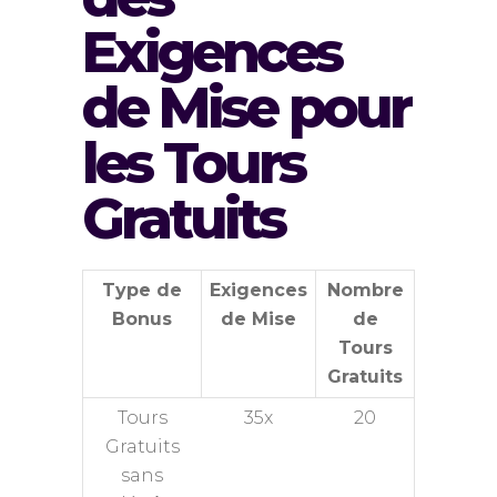
Exigences
de Mise pour
les Tours
Gratuits
Type de
Exigences
Nombre
Bonus
de Mise
de
Tours
Gratuits
Tours
35x
20
Gratuits
sans