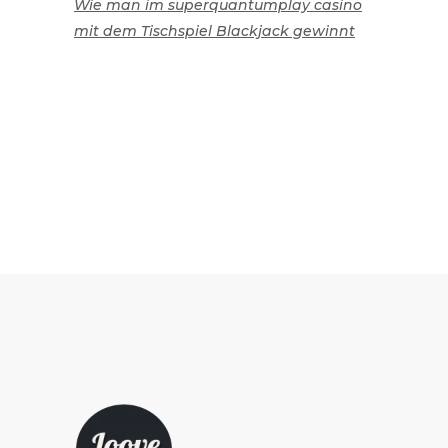
Wie man im superquantumplay casino
mit dem Tischspiel Blackjack gewinnt