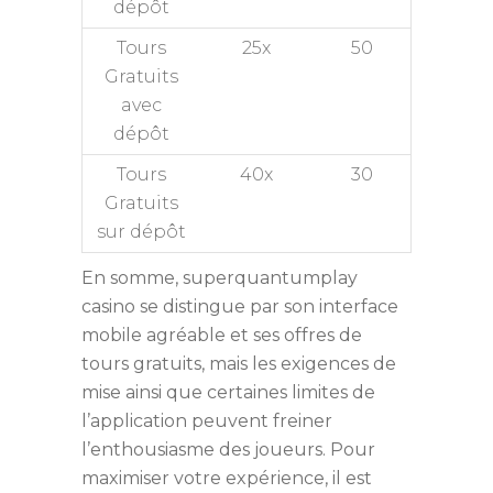
dépôt
Tours
25x
50
Gratuits
avec
dépôt
Tours
40x
30
Gratuits
sur dépôt
En somme, superquantumplay
casino se distingue par son interface
mobile agréable et ses offres de
tours gratuits, mais les exigences de
mise ainsi que certaines limites de
l’application peuvent freiner
l’enthousiasme des joueurs. Pour
maximiser votre expérience, il est