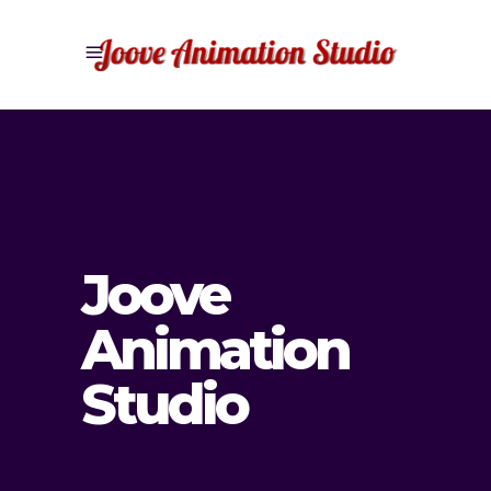
Joove
Animation
Studio