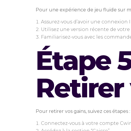
Pour une expérience de jeu fluide sur mob
Assurez-vous d’avoir une connexion I
Utilisez une version récente de votre
Familiarisez-vous avec les commandes 
Étape 
Retirer
Pour retirer vos gains, suivez ces étapes :
Connectez-vous à votre compte Cwin
Accédez à la section “Caisse”.