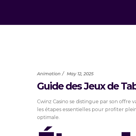
Animation
May 12, 2025
Guide des Jeux de Tab
Cwinz Casino se distingue par son offre 
les étapes essentielles pour profiter ple
optimale.