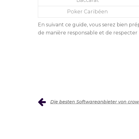
Baccarat
Poker Caribéen
En suivant ce guide, vous serez bien prép
de manière responsable et de respecter l
Die besten Softwareanbieter von crow