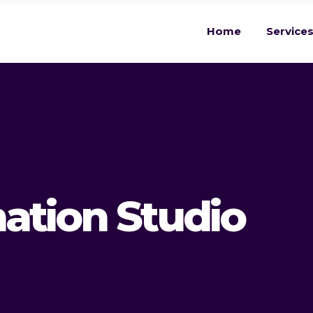
Home
Service
ation Studio