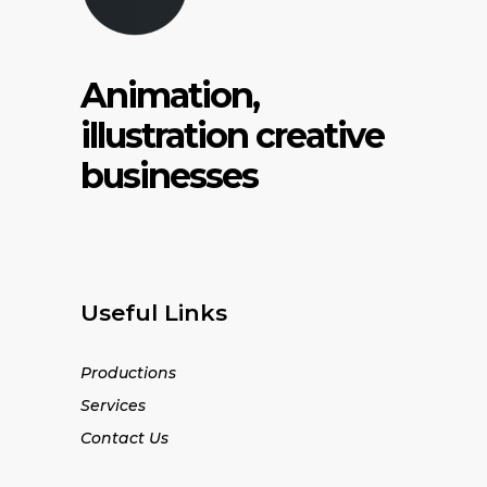
Animation,
illustration creative
businesses
Useful Links
Productions
Services
Contact Us