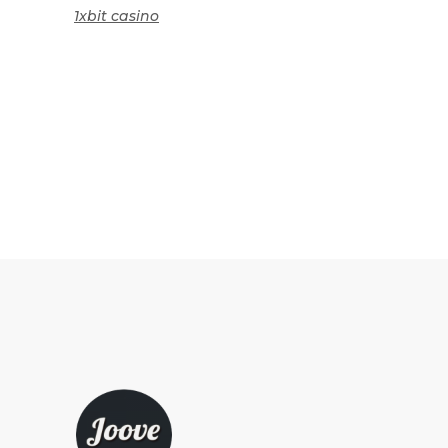
1xbit casino