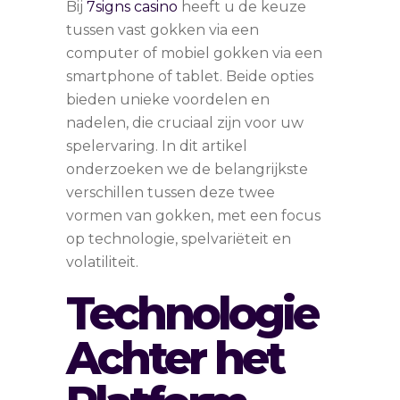
Bij
7signs casino
heeft u de keuze
tussen vast gokken via een
computer of mobiel gokken via een
smartphone of tablet. Beide opties
bieden unieke voordelen en
nadelen, die cruciaal zijn voor uw
spelervaring. In dit artikel
onderzoeken we de belangrijkste
verschillen tussen deze twee
vormen van gokken, met een focus
op technologie, spelvariëteit en
volatiliteit.
Technologie
Achter het