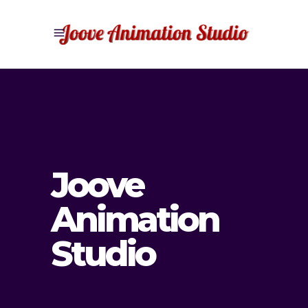
Joove
Animation
Studio