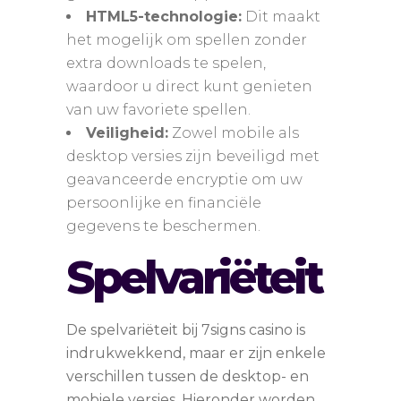
HTML5-technologie:
Dit maakt
het mogelijk om spellen zonder
extra downloads te spelen,
waardoor u direct kunt genieten
van uw favoriete spellen.
Veiligheid:
Zowel mobile als
desktop versies zijn beveiligd met
geavanceerde encryptie om uw
persoonlijke en financiële
gegevens te beschermen.
Spelvariëteit
De spelvariëteit bij 7signs casino is
indrukwekkend, maar er zijn enkele
verschillen tussen de desktop- en
mobiele versies. Hieronder worden