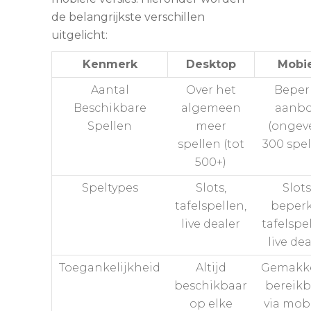
de belangrijkste verschillen
uitgelicht:
Kenmerk
Desktop
Mobi
Aantal
Over het
Beper
Beschikbare
algemeen
aanb
Spellen
meer
(ongev
spellen (tot
300 spel
500+)
Speltypes
Slots,
Slots
tafelspellen,
beperk
live dealer
tafelspe
live dea
Toegankelijkheid
Altijd
Gemakke
beschikbaar
bereikb
op elke
via mob