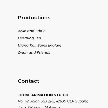
Productions
Alvie and Eddie
Learning Ted
Ulang Kaji Sains (Malay)
Orion and Friends
Contact
JOOVE ANIMATION STUDIO
No. 1-2, Jalan USJ 21/5, 47630 UEP Subang
Jaya, Selangor, Malaysia