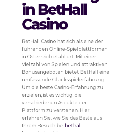
in BetHall
Casino
BetHall Casino hat sich als eine der
führenden Online-Spielplattformen
in Österreich etabliert. Mit einer
Vielzahl von Spielen und attraktiven
Bonusangeboten bietet BetHall eine
umfassende Glücksspielerfahrung.
Um die beste Casino-Erfahrung zu
erzielen, ist es wichtig, die
verschiedenen Aspekte der
Plattform zu verstehen. Hier
erfahren Sie, wie Sie das Beste aus
Ihrem Besuch bei
bethall