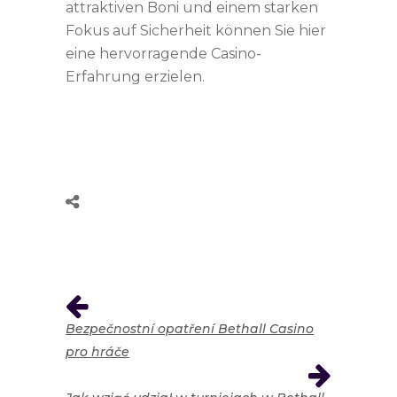
attraktiven Boni und einem starken
Fokus auf Sicherheit können Sie hier
eine hervorragende Casino-
Erfahrung erzielen.
Bezpečnostní opatření Bethall Casino
pro hráče