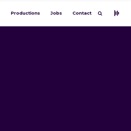
s
Productions
Jobs
Contact