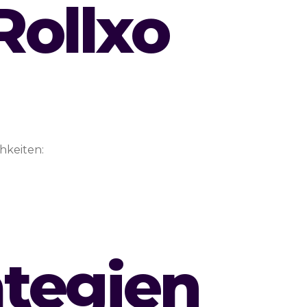
Rollxo
hkeiten:
ategien