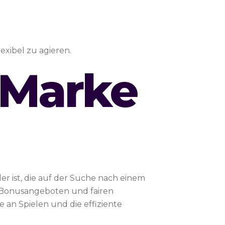
exibel zu agieren.
 Marke
er ist, die auf der Suche nach einem
n Bonusangeboten und fairen
 an Spielen und die effiziente