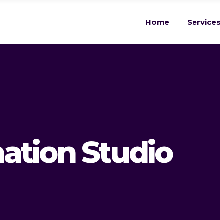
Home
Service
ation Studio