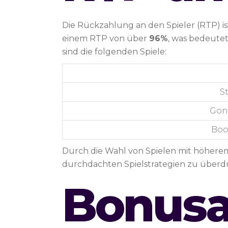
Die Rückzahlung an den Spieler (RTP) ist
einem RTP von über
96%
, was bedeutet
sind die folgenden Spiele:
S
Gon
Boo
Durch die Wahl von Spielen mit höhere
durchdachten Spielstrategien zu überdu
Bonusa