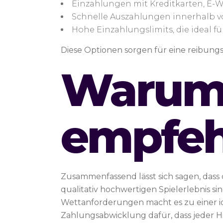
Einzahlungen mit Kreditkarten, E-
Schnelle Auszahlungen innerhalb 
Hohe Einzahlungslimits, die ideal fü
Diese Optionen sorgen für eine reibungs
Warum 
empfeh
Zusammenfassend lässt sich sagen, dass 
qualitativ hochwertigen Spielerlebnis 
Wettanforderungen macht es zu einer ide
Zahlungsabwicklung dafür, dass jeder Hi