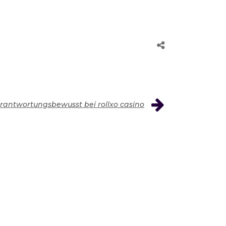
verantwortungsbewusst bei rollxo casino