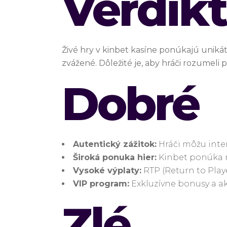
Verdikt
Živé hry v kinbet kasíne ponúkajú unikát
zvážené. Dôležité je, aby hráči rozumel
Dobré
Autentický zážitok:
Hráči môžu inter
Široká ponuka hier:
Kinbet ponúka rô
Vysoké výplaty:
RTP (Return to Play
VIP program:
Exkluzívne bonusy a ak
Zlé