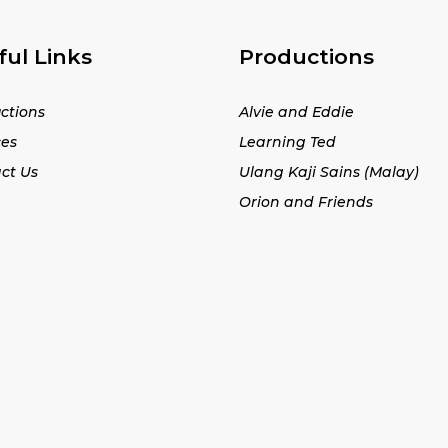
ful Links
Productions
ctions
Alvie and Eddie
ces
Learning Ted
ct Us
Ulang Kaji Sains (Malay)
Orion and Friends