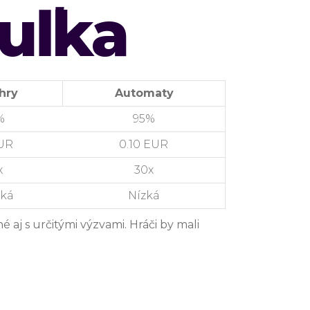
uľka
hry
Automaty
%
95%
UR
0.10 EUR
x
30x
oká
Nízká
 aj s určitými výzvami. Hráči by mali