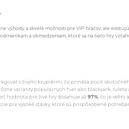
ne výhody a skvelé možnosti pre VIP hráčov, ale existujú
i podmienkam a obmedzeniam, ktoré sa na tieto hry vzťah
agovať s živými krupiérmi, čo prináša pocit skutočné
zne varianty populárnych hier ako blackjack, ruleta 
er) hodnota pre živé hry dosahuje až
97%
, čo je veľmi
cie pre vysoké stávky, ktoré sú prispôsobené potrebá