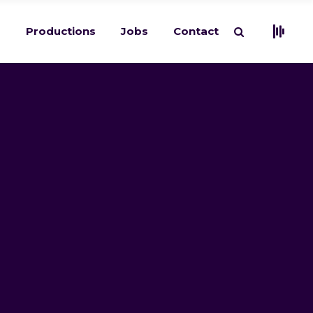
s
Productions
Jobs
Contact