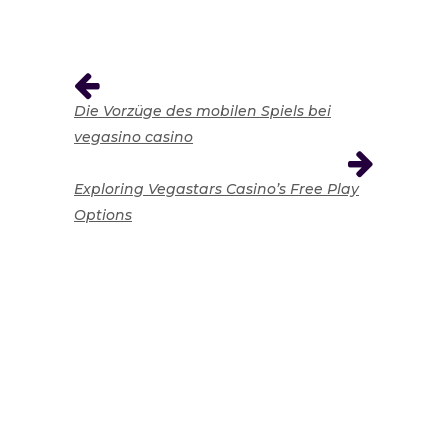
Die Vorzüge des mobilen Spiels bei
vegasino casino
Exploring Vegastars Casino’s Free Play
Options