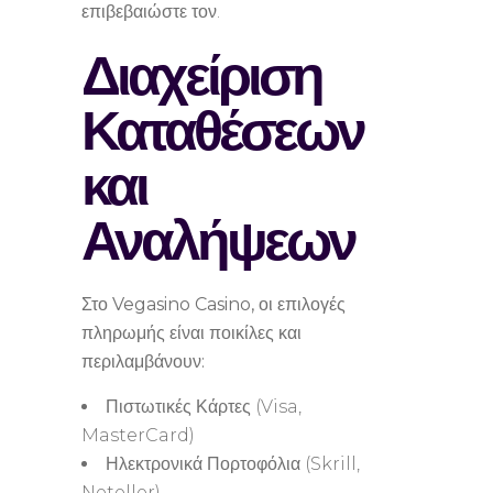
επιβεβαιώστε τον.
Διαχείριση
Καταθέσεων
και
Αναλήψεων
Στο Vegasino Casino, οι επιλογές
πληρωμής είναι ποικίλες και
περιλαμβάνουν:
Πιστωτικές Κάρτες (Visa,
MasterCard)
Ηλεκτρονικά Πορτοφόλια (Skrill,
Neteller)