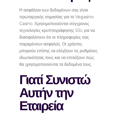
Η ασφάλεια των δεδομένων σας είναι
πρωταρχικής σημασίας για το Vegasino
Casino. Χρησιμοποιούνται σύγχρονες
τεχνολογίες κρυπτογράφησης SSL για να
διασφαλίσουν ότι οι πληροφορίες σας
παραμένουν ασφαλείς. Οι χρήστες
μπορούν επίσης να ελέγξουν τις ρυθμίσεις
ιδιωτικότητας τους και να επιλέξουν πώς
θα χρησιμοποιούνται τα δεδομένα τους.
Γιατί Συνιστώ
Αυτήν την
Εταιρεία