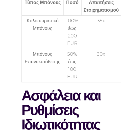
Τύπος Μπόνους
Ποσό
Απαιτήσεις
Στοιχηματισμού
Καλοσωριστικό
100%
35x
Μπόνους
έως
200
EUR
Μπόνους
50%
30x
Επανακατάθεσης
έως
100
EUR
Ασφάλεια και
Ρυθμίσεις
Ιδιωτικότητας