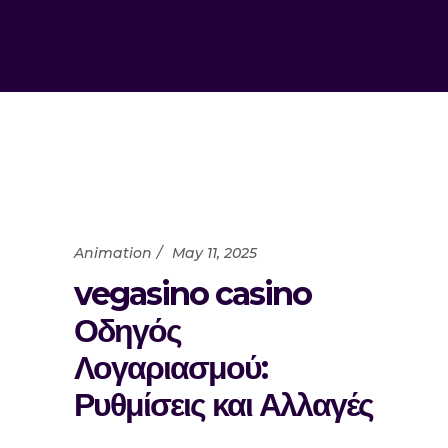
Animation
May 11, 2025
vegasino casino
Οδηγός
Λογαριασμού:
Ρυθμίσεις και Αλλαγές