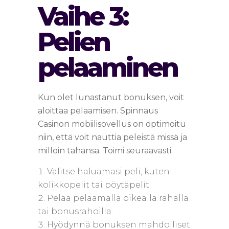
Vaihe 3:
Pelien
pelaaminen
Kun olet lunastanut bonuksen, voit
aloittaa pelaamisen. Spinnaus
Casinon mobiilisovellus on optimoitu
niin, että voit nauttia peleistä missä ja
milloin tahansa. Toimi seuraavasti:
Valitse haluamasi peli, kuten
kolikkopelit tai pöytäpelit.
Pelaa pelaamalla oikealla rahalla
tai bonusrahoilla.
Hyödynnä bonuksen mahdolliset