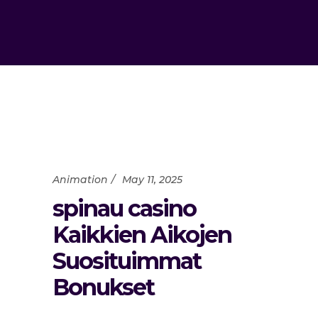
Animation
May 11, 2025
spinau casino
Kaikkien Aikojen
Suosituimmat
Bonukset