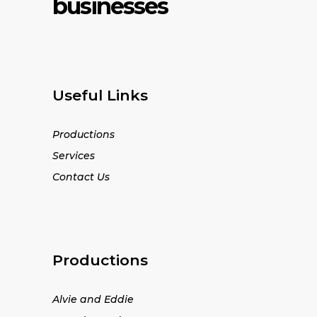
businesses
Useful Links
Productions
Services
Contact Us
Productions
Alvie and Eddie