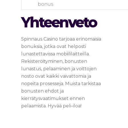
bonus
Yhteenveto
Spinnaus Casino tarjoaa erinomaisia
bonuksia, jotka ovat helposti
lunastettavissa mobiililaitteilla.
Rekisteröityminen, bonusten
lunastus, pelaaminen ja voittojen
nosto ovat kaikki vaivattomia ja
nopeita prosesseja. Muista tarkistaa
bonusten ehdot ja
kierrätysvaatimukset ennen
pelaamista. Hyvää peli-iloa!