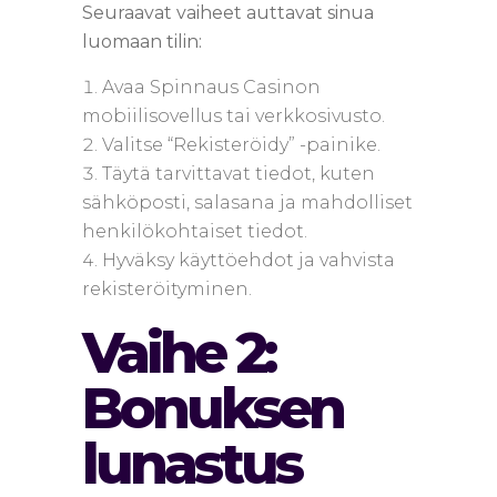
Seuraavat vaiheet auttavat sinua
luomaan tilin:
Avaa Spinnaus Casinon
mobiilisovellus tai verkkosivusto.
Valitse “Rekisteröidy” -painike.
Täytä tarvittavat tiedot, kuten
sähköposti, salasana ja mahdolliset
henkilökohtaiset tiedot.
Hyväksy käyttöehdot ja vahvista
rekisteröityminen.
Vaihe 2:
Bonuksen
lunastus