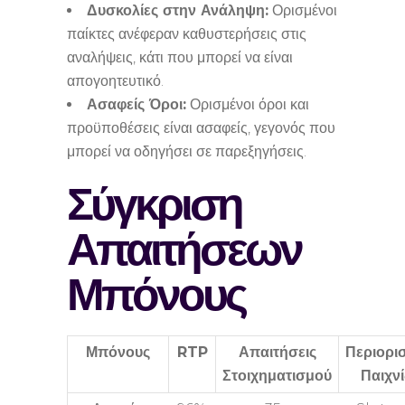
Δυσκολίες στην Ανάληψη:
Ορισμένοι
παίκτες ανέφεραν καθυστερήσεις στις
αναλήψεις, κάτι που μπορεί να είναι
απογοητευτικό.
Ασαφείς Όροι:
Ορισμένοι όροι και
προϋποθέσεις είναι ασαφείς, γεγονός που
μπορεί να οδηγήσει σε παρεξηγήσεις.
Σύγκριση
Απαιτήσεων
Μπόνους
Μπόνους
RTP
Απαιτήσεις
Περιορι
Στοιχηματισμού
Παιχνί