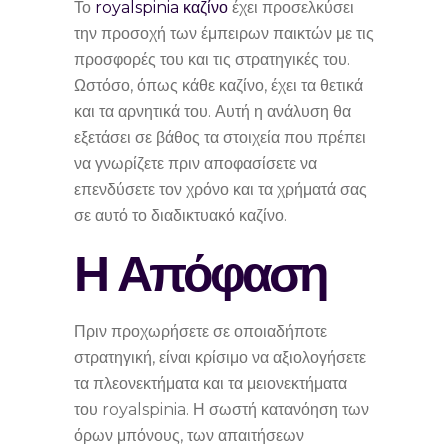
Το
royalspinia καζίνο
έχει προσελκύσει
την προσοχή των έμπειρων παικτών με τις
προσφορές του και τις στρατηγικές του.
Ωστόσο, όπως κάθε καζίνο, έχει τα θετικά
και τα αρνητικά του. Αυτή η ανάλυση θα
εξετάσει σε βάθος τα στοιχεία που πρέπει
να γνωρίζετε πριν αποφασίσετε να
επενδύσετε τον χρόνο και τα χρήματά σας
σε αυτό το διαδικτυακό καζίνο.
Η Απόφαση
Πριν προχωρήσετε σε οποιαδήποτε
στρατηγική, είναι κρίσιμο να αξιολογήσετε
τα πλεονεκτήματα και τα μειονεκτήματα
του royalspinia. Η σωστή κατανόηση των
όρων μπόνους, των απαιτήσεων