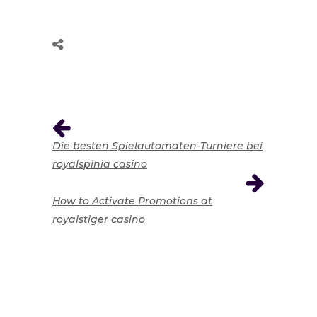
Die besten Spielautomaten-Turniere bei
royalspinia casino
How to Activate Promotions at
royalstiger casino