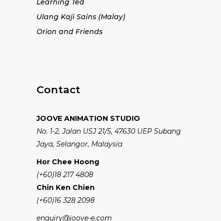
Learning Ted
Ulang Kaji Sains (Malay)
Orion and Friends
Contact
JOOVE ANIMATION STUDIO
No. 1-2, Jalan USJ 21/5, 47630 UEP Subang
Jaya, Selangor, Malaysia
Hor Chee Hoong
(+60)18 217 4808
Chin Ken Chien
(+60)16 328 2098
enquiry@joove-e.com