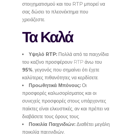
στοιχηματισμού και του RTP μπορεί να
σας δώσει το πλεονέκτημα που
χρειάζεστε.
Τα Καλά
Υψηλό RTP:
Πολλά από τα παιχνίδια
του καζίνο προσφέρουν RTP άνω του
95%
, γεγονός που σημαίνει ότι έχετε
καλύτερες πιθανότητες να κερδίσετε.
Προωθητικά Μπόνους:
Οι
προσφορές καλωσορίσματος και οι
συνεχείς προσφορές στους υπάρχοντες
παίκτες είναι ελκυστικές, αν και πρέπει να
διαβάσετε τους όρους τους.
Ποικιλία Παιχνιδιών:
Διαθέτει μεγάλη
ποικιλία παιχνιδιών,