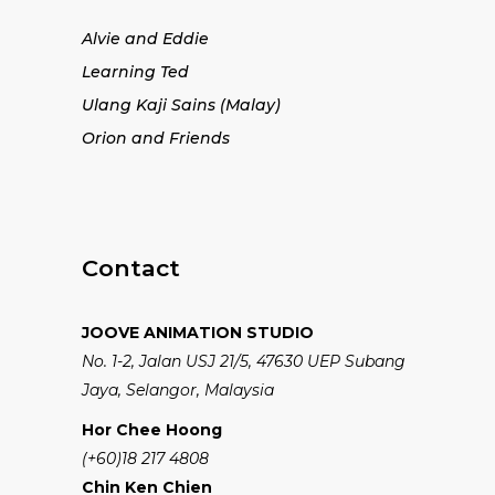
Alvie and Eddie
Learning Ted
Ulang Kaji Sains (Malay)
Orion and Friends
Contact
JOOVE ANIMATION STUDIO
No. 1-2, Jalan USJ 21/5, 47630 UEP Subang
Jaya, Selangor, Malaysia
Hor Chee Hoong
(+60)18 217 4808
Chin Ken Chien