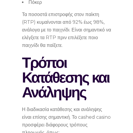
Πόκερ
Τα ποσοστά επιστροφής στον παίκτη
(RTP) κυμαίνονται από 92% έως 98%,
ανάλογα με το παιχνίδι. Είναι σημαντικό να
ελέγξετε τα RTP πριν επιλέξετε ποιο
παιχνίδι θα παίξετε.
Τρόποι
Κατάθεσης και
Ανάληψης
Η διαδικασία κατάθεσης και ανάληψης
είναι επίσης σημαντική. Το cashed casino
προσφέρει διάφορους τρόπους
πληρωμής, όπως: