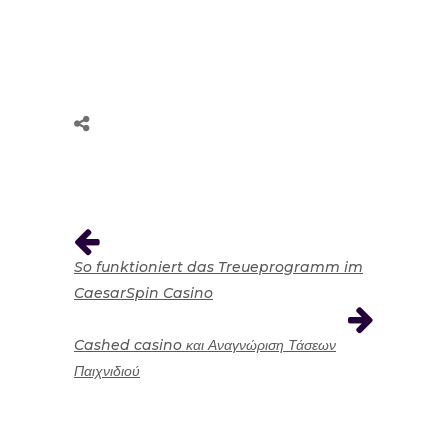
So funktioniert das Treueprogramm im
CaesarSpin Casino
Cashed casino και Αναγνώριση Τάσεων
Παιχνιδιού