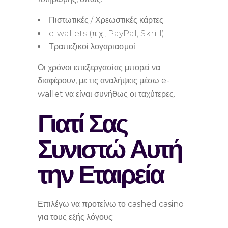
Πιστωτικές / Χρεωστικές κάρτες
e-wallets (π.χ., PayPal, Skrill)
Τραπεζικοί λογαριασμοί
Οι χρόνοι επεξεργασίας μπορεί να
διαφέρουν, με τις αναλήψεις μέσω e-
wallet να είναι συνήθως οι ταχύτερες.
Γιατί Σας
Συνιστώ Αυτή
την Εταιρεία
Επιλέγω να προτείνω το cashed casino
για τους εξής λόγους: