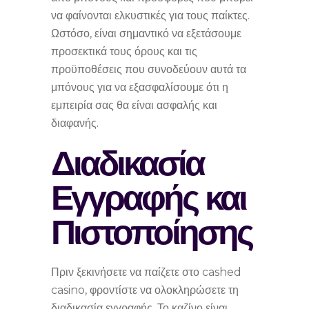
να φαίνονται ελκυστικές για τους παίκτες.
Ωστόσο, είναι σημαντικό να εξετάσουμε
προσεκτικά τους όρους και τις
προϋποθέσεις που συνοδεύουν αυτά τα
μπόνους για να εξασφαλίσουμε ότι η
εμπειρία σας θα είναι ασφαλής και
διαφανής.
Διαδικασία
Εγγραφής και
Πιστοποίησης
Πριν ξεκινήσετε να παίζετε στο cashed
casino, φροντίστε να ολοκληρώσετε τη
διαδικασία εγγραφής. Το καζίνο είναι