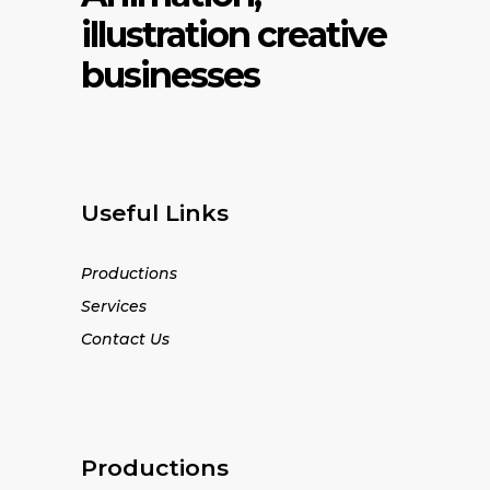
illustration creative
businesses
Useful Links
Productions
Services
Contact Us
Productions