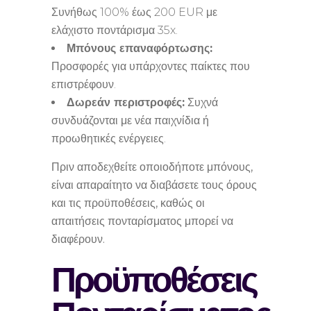
Συνήθως 100% έως 200 EUR με
ελάχιστο ποντάρισμα 35x.
Μπόνους επαναφόρτωσης:
Προσφορές για υπάρχοντες παίκτες που
επιστρέφουν.
Δωρεάν περιστροφές:
Συχνά
συνδυάζονται με νέα παιχνίδια ή
προωθητικές ενέργειες.
Πριν αποδεχθείτε οποιοδήποτε μπόνους,
είναι απαραίτητο να διαβάσετε τους όρους
και τις προϋποθέσεις, καθώς οι
απαιτήσεις πονταρίσματος μπορεί να
διαφέρουν.
Προϋποθέσεις