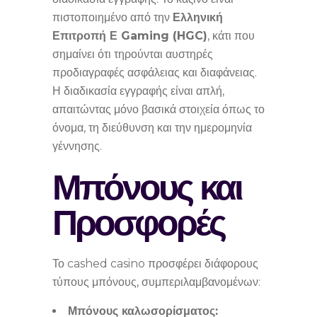
πιστοποιημένο από την
Ελληνική
Επιτροπή Ε Gaming (HGC)
, κάτι που
σημαίνει ότι τηρούνται αυστηρές
προδιαγραφές ασφάλειας και διαφάνειας.
Η διαδικασία εγγραφής είναι απλή,
απαιτώντας μόνο βασικά στοιχεία όπως το
όνομα, τη διεύθυνση και την ημερομηνία
γέννησης.
Μπόνους και
Προσφορές
Το cashed casino προσφέρει διάφορους
τύπους μπόνους, συμπεριλαμβανομένων:
Μπόνους καλωσορίσματος: