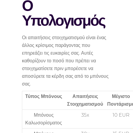
Ο
Υπολογισμός
Οι απαιτήσεις στοιχηματισμού είναι ένας
άλλος κρίσιμος παράγοντας που
επηρεάζει τις ευκαιρίες σας. Αυτές
καθορίζουν το ποσό που πρέπει να
στοιχηματίσετε πριν μπορέσετε να
αποσύρετε τα κέρδη σας από το μπόνους
σας.
Τύπος Μπόνους
Απαιτήσεις
Μέγιστο
Στοιχηματισμού
Ποντάρισμ
Μπόνους
35x
10 EUR
Καλωσορίσματος