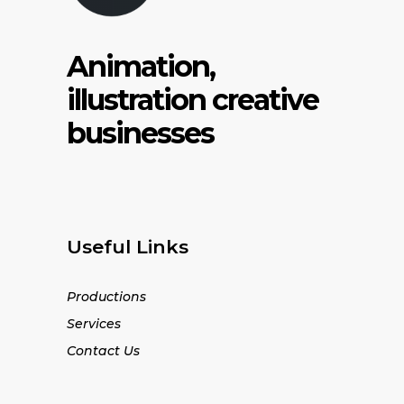
Animation,
illustration creative
businesses
Useful Links
Productions
Services
Contact Us