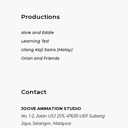
Productions
Alvie and Eddie
Learning Ted
Ulang Kaji Sains (Malay)
Orion and Friends
Contact
JOOVE ANIMATION STUDIO
No. 1-2, Jalan USJ 21/5, 47630 UEP Subang
Jaya, Selangor, Malaysia