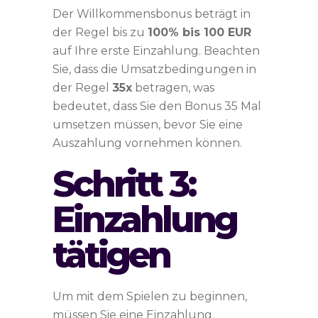
Der Willkommensbonus beträgt in
der Regel bis zu
100% bis 100 EUR
auf Ihre erste Einzahlung. Beachten
Sie, dass die Umsatzbedingungen in
der Regel
35x
betragen, was
bedeutet, dass Sie den Bonus 35 Mal
umsetzen müssen, bevor Sie eine
Auszahlung vornehmen können.
Schritt 3:
Einzahlung
tätigen
Um mit dem Spielen zu beginnen,
müssen Sie eine Einzahlung