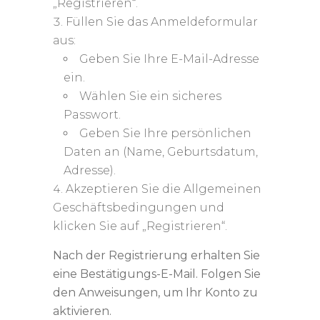
„Registrieren“.
Füllen Sie das Anmeldeformular
aus:
Geben Sie Ihre E-Mail-Adresse
ein.
Wählen Sie ein sicheres
Passwort.
Geben Sie Ihre persönlichen
Daten an (Name, Geburtsdatum,
Adresse).
Akzeptieren Sie die Allgemeinen
Geschäftsbedingungen und
klicken Sie auf „Registrieren“.
Nach der Registrierung erhalten Sie
eine Bestätigungs-E-Mail. Folgen Sie
den Anweisungen, um Ihr Konto zu
aktivieren.