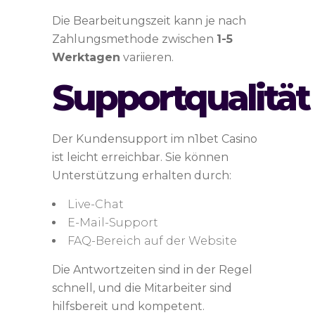
Die Bearbeitungszeit kann je nach
Zahlungsmethode zwischen
1-5
Werktagen
variieren.
Supportqualität
Der Kundensupport im n1bet Casino
ist leicht erreichbar. Sie können
Unterstützung erhalten durch:
Live-Chat
E-Mail-Support
FAQ-Bereich auf der Website
Die Antwortzeiten sind in der Regel
schnell, und die Mitarbeiter sind
hilfsbereit und kompetent.