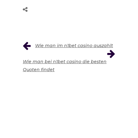
Wie man im n1bet casino auszahlt
Wie man bei n1bet casino die besten
Quoten findet