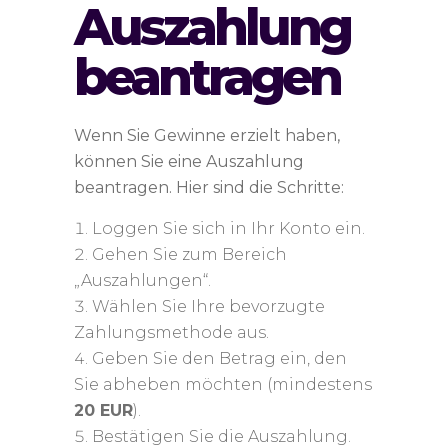
Auszahlung
beantragen
Wenn Sie Gewinne erzielt haben,
können Sie eine Auszahlung
beantragen. Hier sind die Schritte:
Loggen Sie sich in Ihr Konto ein.
Gehen Sie zum Bereich
„Auszahlungen“.
Wählen Sie Ihre bevorzugte
Zahlungsmethode aus.
Geben Sie den Betrag ein, den
Sie abheben möchten (mindestens
20 EUR
).
Bestätigen Sie die Auszahlung.