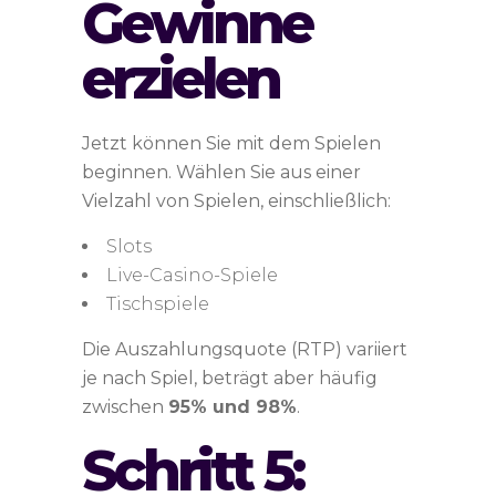
Gewinne
erzielen
Jetzt können Sie mit dem Spielen
beginnen. Wählen Sie aus einer
Vielzahl von Spielen, einschließlich:
Slots
Live-Casino-Spiele
Tischspiele
Die Auszahlungsquote (RTP) variiert
je nach Spiel, beträgt aber häufig
zwischen
95% und 98%
.
Schritt 5: