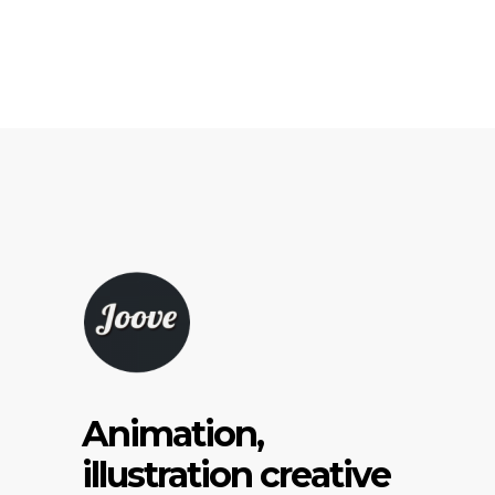
Animation,
illustration creative