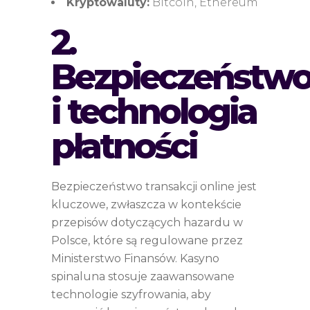
Kryptowaluty:
Bitcoin, Ethereum
2.
Bezpieczeństw
i technologia
płatności
Bezpieczeństwo transakcji online jest
kluczowe, zwłaszcza w kontekście
przepisów dotyczących hazardu w
Polsce, które są regulowane przez
Ministerstwo Finansów. Kasyno
spinaluna stosuje zaawansowane
technologie szyfrowania, aby