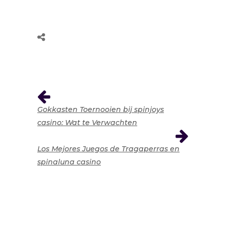
Gokkasten Toernooien bij spinjoys
casino: Wat te Verwachten
Los Mejores Juegos de Tragaperras en
spinaluna casino