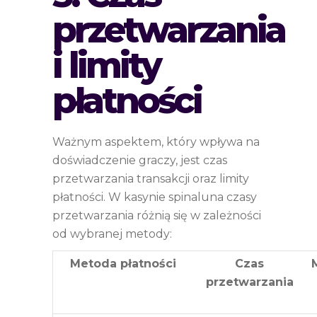
przetwarzania
i limity
płatności
Ważnym aspektem, który wpływa na
doświadczenie graczy, jest czas
przetwarzania transakcji oraz limity
płatności. W kasynie spinaluna czasy
przetwarzania różnią się w zależności
od wybranej metody:
Metoda płatności
Czas
przetwarzania