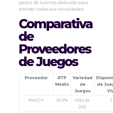
gestor de cuentas dedicado para
atender todas sus necesidades.
Comparativa
de
Proveedores
de Juegos
Proveedor
RTP
Variedad
Disponi
Medio
de
de Jue
Juegos
Vi
NetEnt
96.5%
Más de
S
200