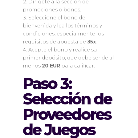
Dirígete a la sección de
promociones o bonos.
Seleccione el bono de
bienvenida y lea los términos y
condiciones, especialmente los
requisitos de apuesta de
35x
.
Acepte el bono y realice su
primer depósito, que debe ser de al
menos
20 EUR
para calificar.
Paso 3:
Selección de
Proveedores
de Juegos