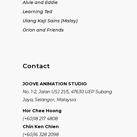
Alvie and Eddie
Learning Ted
Ulang Kaji Sains (Malay)
Orion and Friends
Contact
JOOVE ANIMATION STUDIO
No. 1-2, Jalan USJ 21/5, 47630 UEP Subang
Jaya, Selangor, Malaysia
Hor Chee Hoong
(+60)18 217 4808
Chin Ken Chien
(+60)16 328 2098