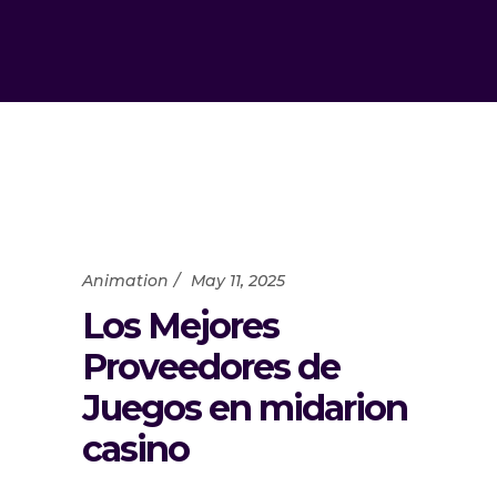
Animation
May 11, 2025
Los Mejores
Proveedores de
Juegos en midarion
casino