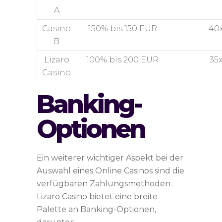
A
Casino
150% bis 150 EUR
40
B
Lizaro
100% bis 200 EUR
35
Casino
Banking-
Optionen
Ein weiterer wichtiger Aspekt bei der
Auswahl eines Online Casinos sind die
verfügbaren Zahlungsmethoden.
Lizaro Casino bietet eine breite
Palette an Banking-Optionen,