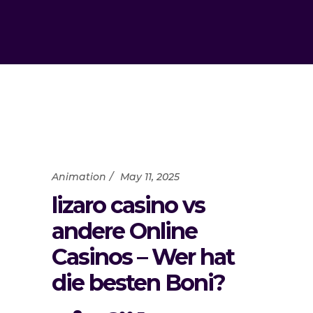
Animation
May 11, 2025
lizaro casino vs
andere Online
Casinos – Wer hat
die besten Boni?