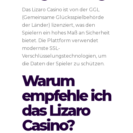
Das Lizaro Casino ist von der GGL
(Gemeinsame Glücksspielbehörde
der Länder) lizenziert, was den
Spielern ein hohes Maß an Sicherheit
bietet. Die Plattform verwendet
modernste SSL-
Verschlüsselungstechnologien, um
die Daten der Spieler zu schützen.
Warum
empfehle ich
das Lizaro
Casino?