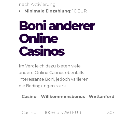
nach Aktivierung.
Minimale Einzahlung:
10 EUR.
Boni anderer
Online
Casinos
Im Vergleich dazu bieten viele
andere Online Casinos ebenfalls
interessante Boni, jedoch variieren
die Bedingungen stark.
Casino
Willkommensbonus
Wettanfor
Casino
100% bis 250 EUR
30