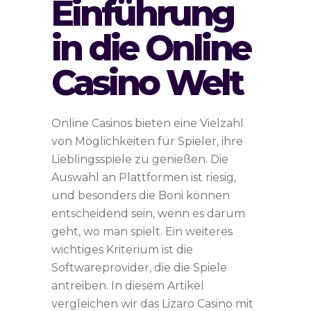
Einführung
in die Online
Casino Welt
Online Casinos bieten eine Vielzahl
von Möglichkeiten für Spieler, ihre
Lieblingsspiele zu genießen. Die
Auswahl an Plattformen ist riesig,
und besonders die Boni können
entscheidend sein, wenn es darum
geht, wo man spielt. Ein weiteres
wichtiges Kriterium ist die
Softwareprovider, die die Spiele
antreiben. In diesem Artikel
vergleichen wir das Lizaro Casino mit