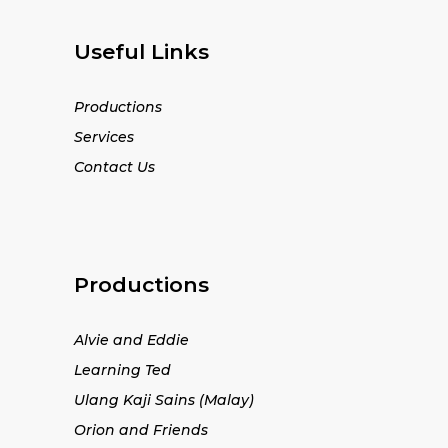
Useful Links
Productions
Services
Contact Us
Productions
Alvie and Eddie
Learning Ted
Ulang Kaji Sains (Malay)
Orion and Friends