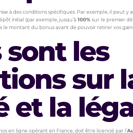
se à des conditions spécifiques. Par exemple, il peut y 
ôt initial (par exemple, jusqu’à
100%
sur le premier dé
is le montant du bonus avant de pouvoir retirer vos gain
 sont les
tions sur l
 et la léga
os en ligne opérant en France, doit être licencié par l’
Au