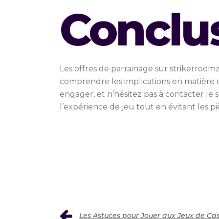
Conclu
Les offres de parrainage sur strikerroomz
comprendre les implications en matière d
engager, et n’hésitez pas à contacter le
l’expérience de jeu tout en évitant les
Les Astuces pour Jouer aux Jeux de Ca