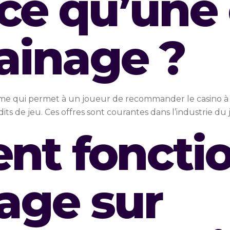
ce qu’une 
ainage ?
 qui permet à un joueur de recommander le casino à un a
s de jeu. Ces offres sont courantes dans l’industrie du j
t fonctio
age sur