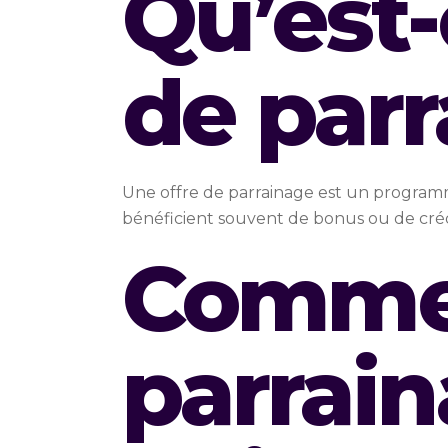
Qu’est-
de parr
Une offre de parrainage est un programme
bénéficient souvent de bonus ou de crédit
Commen
parrain