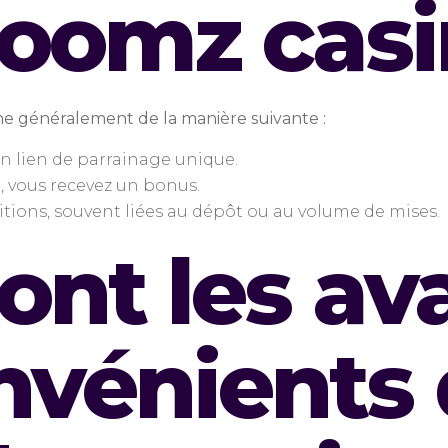
roomz casi
ne généralement de la manière suivante :
un lien de parrainage unique.
n, vous recevez un bonus.
ditions, souvent liées au dépôt ou au volume de mises.
ont les a
nvénients