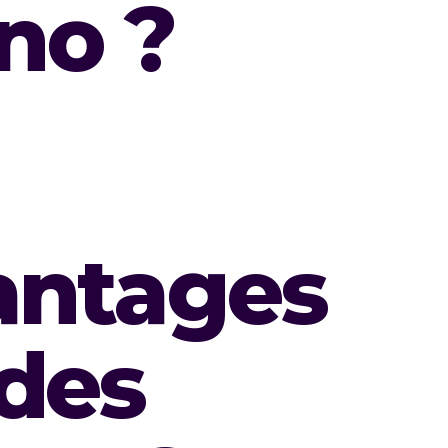
no ?
vantages
 des