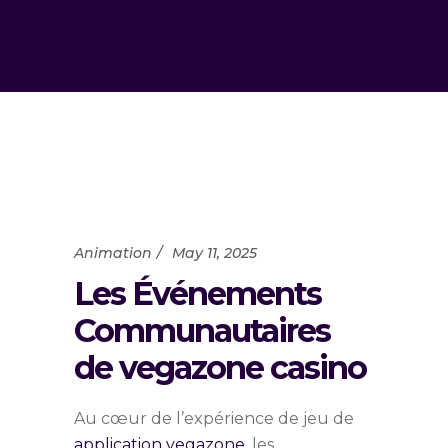
Animation
May 11, 2025
Les Événements
Communautaires
de vegazone casino
Au cœur de l’expérience de jeu de
application vegazone
, les