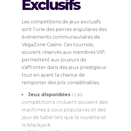
Exclusifs
Les compétitions de jeux exclusifs
sont l’une des pierres angulaires des
événements communautaires de
VegaZone Casino. Ces tournois,
souvent réservés aux membres VIP,
permettent aux joueurs de
s’affronter dans des jeux prestigieux
tout en ayant la chance de
remporter des prix considérables.
Jeux disponibles :
Les
compétitions incluent souvent des
machines à sous populaires et des
jeux de table tels que la roulette et
le blackjack.