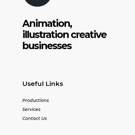
Animation,
illustration creative
businesses
Useful Links
Productions
Services
Contact Us