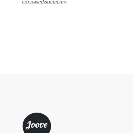
odpowiedzialnej gry