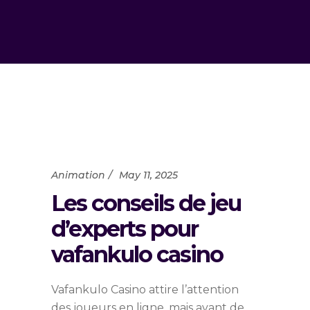
Animation
May 11, 2025
Les conseils de jeu
d’experts pour
vafankulo casino
Vafankulo Casino attire l’attention
des joueurs en ligne, mais avant de