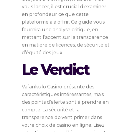
vous lancer, il est crucial d’examiner
en profondeur ce que cette
plateforme a à offrir. Ce guide vous
fournira une analyse critique, en
mettant l’accent sur la transparence
en matière de licences, de sécurité et
d’équité des jeux.
Le Verdict
Vafankulo Casino présente des
caractéristiques intéressantes, mais
des points d’alerte sont à prendre en
compte. La sécurité et la
transparence doivent primer dans
votre choix de casino en ligne. Lisez