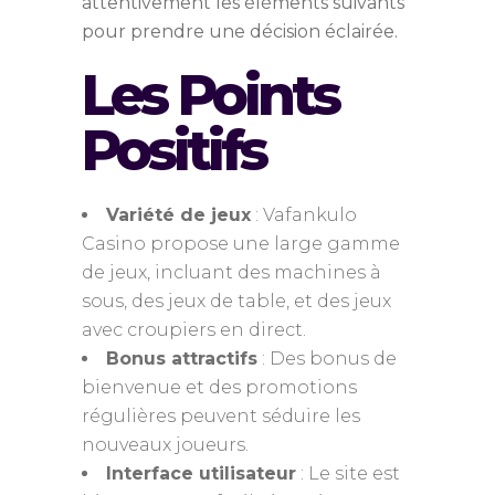
attentivement les éléments suivants
pour prendre une décision éclairée.
Les Points
Positifs
Variété de jeux
: Vafankulo
Casino propose une large gamme
de jeux, incluant des machines à
sous, des jeux de table, et des jeux
avec croupiers en direct.
Bonus attractifs
: Des bonus de
bienvenue et des promotions
régulières peuvent séduire les
nouveaux joueurs.
Interface utilisateur
: Le site est