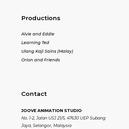
Productions
Alvie and Eddie
Learning Ted
Ulang Kaji Sains (Malay)
Orion and Friends
Contact
JOOVE ANIMATION STUDIO
No. 1-2, Jalan USJ 21/5, 47630 UEP Subang
Jaya, Selangor, Malaysia