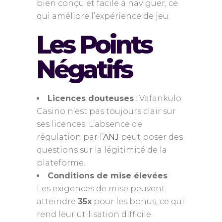
bien conçu et facile à naviguer, ce
qui améliore l’expérience de jeu.
Les Points
Négatifs
Licences douteuses
: Vafankulo
Casino n’est pas toujours clair sur
ses licences. L’absence de
régulation par l’
ANJ
peut poser des
questions sur la légitimité de la
plateforme.
Conditions de mise élevées
:
Les exigences de mise peuvent
atteindre
35x
pour les bonus, ce qui
rend leur utilisation difficile.