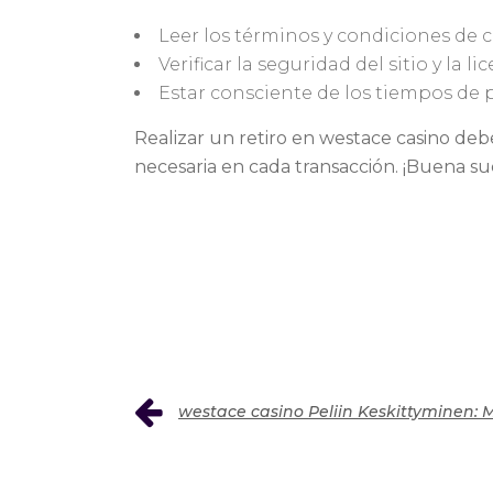
Leer los términos y condiciones de 
Verificar la seguridad del sitio y la
Estar consciente de los tiempos de 
Realizar un retiro en westace casino debe
necesaria en cada transacción. ¡Buena su
westace casino Peliin Keskittyminen: M