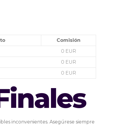
to
Comisión
0 EUR
0 EUR
0 EUR
Finales
sibles inconvenientes. Asegúrese siempre