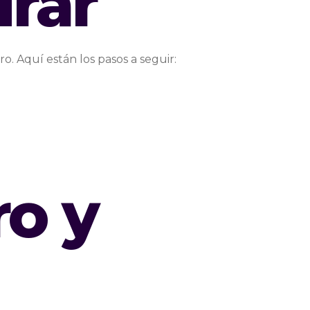
irar
o. Aquí están los pasos a seguir:
ro y