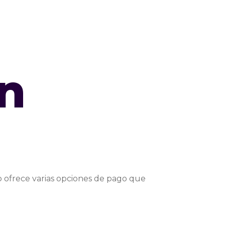
un
o ofrece varias opciones de pago que