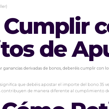
ler)
 Cumplir c
itos de Ap
ar ganancias derivadas de bonos, deberéis cumplir con l
 significa que debéis apostar el importe del bono 35 ve
 contribuyen de manera diferente al cumplimiento de 