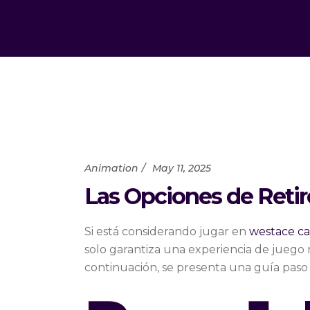
Animation
May 11, 2025
Las Opciones de Reti
Si está considerando jugar en
westace ca
solo garantiza una experiencia de juego
continuación, se presenta una guía paso 