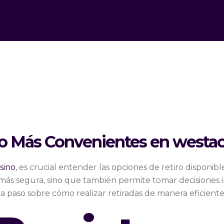
ro Más Convenientes en westac
sino
, es crucial entender las opciones de retiro disponib
 más segura, sino que también permite tomar decisiones 
a paso sobre cómo realizar retiradas de manera eficiente