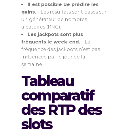
Il est possible de prédire les
gains.
– Les résultats sont basés sur
un générateur de nombres
aléatoires (RNG).
Les jackpots sont plus
fréquents le week-end.
– La
fréquence des jackpots n’est pas
influencée par le jour de la
semaine.
Tableau
comparatif
des RTP des
slots