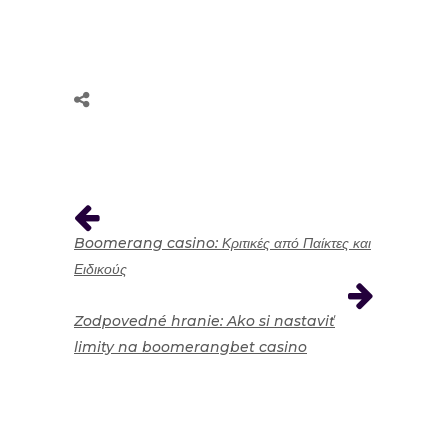
Boomerang casino: Κριτικές από Παίκτες και
Ειδικούς
Zodpovedné hranie: Ako si nastaviť
limity na boomerangbet casino