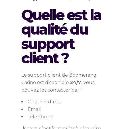
Quelle est la
qualité du
support
client ?
Le support client de Boomerang
Casino est disponible
24/7
. Vous
pouvez les contacter par :
Chat en direct
Email
Téléphone
Ils sont réactifs et prêts à résoudre