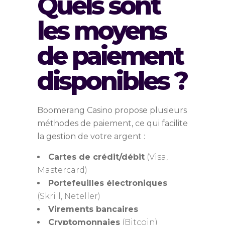
Quels sont
les moyens
de paiement
disponibles ?
Boomerang Casino propose plusieurs
méthodes de paiement, ce qui facilite
la gestion de votre argent :
Cartes de crédit/débit
(Visa,
Mastercard)
Portefeuilles électroniques
(Skrill, Neteller)
Virements bancaires
Cryptomonnaies
(Bitcoin)