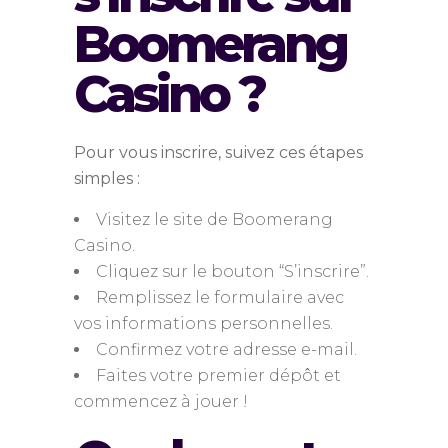
Boomerang
Casino ?
Pour vous inscrire, suivez ces étapes
simples :
Visitez le site de Boomerang
Casino.
Cliquez sur le bouton “S’inscrire”.
Remplissez le formulaire avec
vos informations personnelles.
Confirmez votre adresse e-mail.
Faites votre premier dépôt et
commencez à jouer !