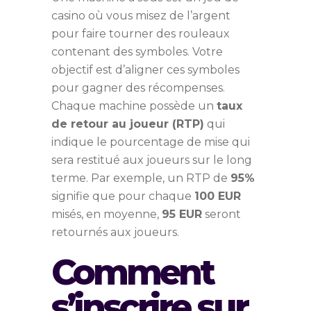
casino où vous misez de l’argent
pour faire tourner des rouleaux
contenant des symboles. Votre
objectif est d’aligner ces symboles
pour gagner des récompenses.
Chaque machine possède un
taux
de retour au joueur (RTP)
qui
indique le pourcentage de mise qui
sera restitué aux joueurs sur le long
terme. Par exemple, un RTP de
95%
signifie que pour chaque
100 EUR
misés, en moyenne,
95 EUR
seront
retournés aux joueurs.
Comment
s’inscrire sur