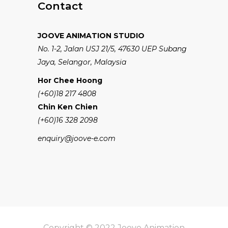
Contact
JOOVE ANIMATION STUDIO
No. 1-2, Jalan USJ 21/5, 47630 UEP Subang
Jaya, Selangor, Malaysia
Hor Chee Hoong
(+60)18 217 4808
Chin Ken Chien
(+60)16 328 2098
enquiry@joove-e.com
Copyright © 2022 Joove Animation