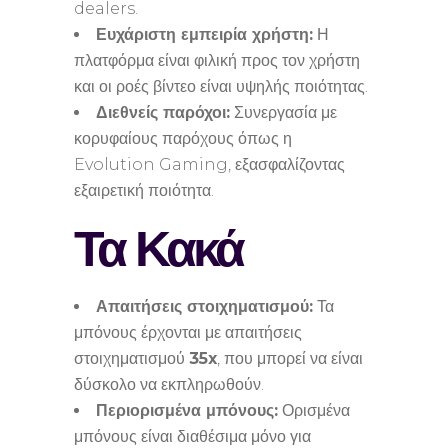
dealers.
Ευχάριστη εμπειρία χρήστη:
Η
πλατφόρμα είναι φιλική προς τον χρήστη
και οι ροές βίντεο είναι υψηλής ποιότητας.
Διεθνείς παρόχοι:
Συνεργασία με
κορυφαίους παρόχους όπως η
Evolution Gaming, εξασφαλίζοντας
εξαιρετική ποιότητα.
Τα Κακά
Απαιτήσεις στοιχηματισμού:
Τα
μπόνους έρχονται με απαιτήσεις
στοιχηματισμού
35x
, που μπορεί να είναι
δύσκολο να εκπληρωθούν.
Περιορισμένα μπόνους:
Ορισμένα
μπόνους είναι διαθέσιμα μόνο για