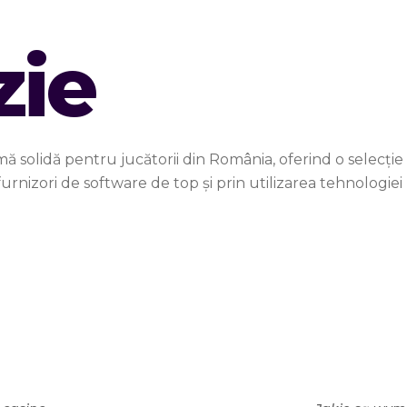
zie
ă solidă pentru jucătorii din România, oferind o selecție 
furnizori de software de top și prin utilizarea tehnologie