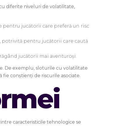
 diferite niveluri de volatilitate,
 pentru jucătorii care preferă un risc
 potrivită pentru jucătorii care caută
trăgând jucătorii mai aventuroși.
re. De exemplu, sloturile cu volatilitate
ie conștienți de riscurile asociate.
ormei
intre caracteristicile tehnologice se