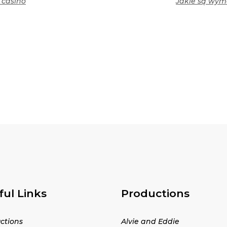
t casino
Jakie są wym
ful Links
Productions
ctions
Alvie and Eddie