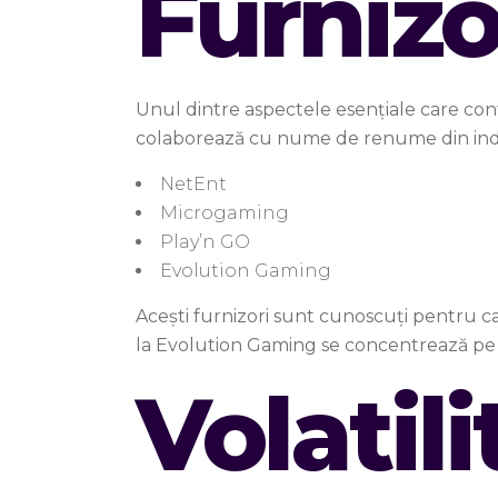
Furnizo
Unul dintre aspectele esențiale care cont
colaborează cu nume de renume din indust
NetEnt
Microgaming
Play’n GO
Evolution Gaming
Acești furnizori sunt cunoscuți pentru cal
la Evolution Gaming se concentrează pe e
Volatil