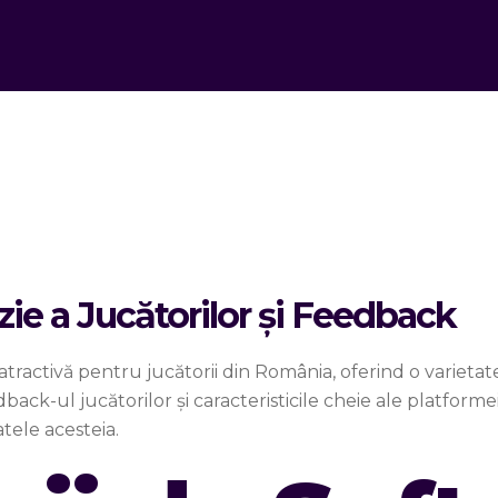
ie a Jucătorilor și Feedback
tractivă pentru jucătorii din România, oferind o varietate
ck-ul jucătorilor și caracteristicile cheie ale platformei,
atele acesteia.