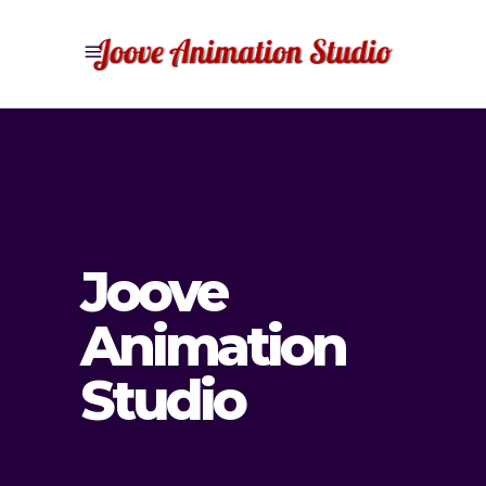
Joove
Animation
Studio