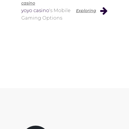
casino
yoyo casino
‘s Mobile
Exploring
Gaming Options