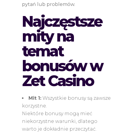
pytań lub problemów.
Najczęstsze
mity na
temat
bonusów w
Zet Casino
Mit 1:
Wszystkie bonusy są zawsze
korzystne.
Niektóre bonusy mogą mieć
niekorzystne warunki, dlatego
warto je dokładnie przeczytać.