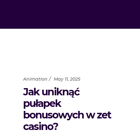
Animation
May 11, 2025
Jak uniknąć
pułapek
bonusowych w zet
casino?