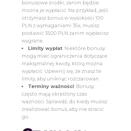
bonusowe środki, zanim będzie
można je wypłacić. Na przykład, jeśli
otrzymasz bonus w wysokości 100
PLN z wymaganiami 35x, musisz
postawić 3500 PLN zanim wypłacisz
wygrane.
Limity wypłat
: Niektóre bonusy
mogą mieć ograniczenia dotyczące
maksymalnej kwoty, którą można
wypłacić. Upewnij się, że znasz te
limity, aby uniknąć rozczarowań.
Terminy ważności
: Bonusy
często mają określony czas
ważności. Sprawdź, do kiedy musisz
zrealizować bonus, aby nie stracić
go.