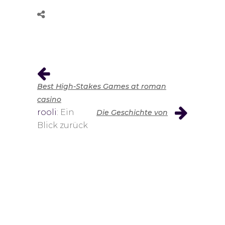
Best High-Stakes Games at roman
casino
rooli
: Ein
Die Geschichte von
Blick zurück