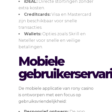
iDEAL:
Directe stortingen zonder
extra kosten.
Creditcards:
Visa en Mastercard
zijn beschikbaar voor snelle
transacties.
Wallets:
Opties zoals Skrill en
Neteller voor snelle en veilige
betalingen.
Mobiele
gebruikerservar
De mobiele applicatie van rony casino
is ontworpen met een focus op
gebruiksvriendelijkheid:
Responsief ontwerp:
De app