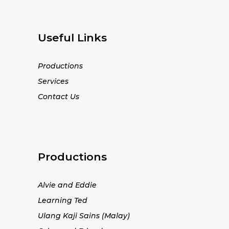
Useful Links
Productions
Services
Contact Us
Productions
Alvie and Eddie
Learning Ted
Ulang Kaji Sains (Malay)