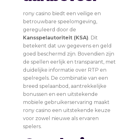
rony casino biedt een veilige en
betrouwbare speelomgeving,
gereguleerd door de
Kansspelautoriteit (KSA)
. Dit
betekent dat uw gegevens en geld
goed beschermd zijn. Bovendien zijn
de spellen eerlijk en transparant, met
duidelijke informatie over RTP en
spelregels. De combinatie van een
breed spelaanbod, aantrekkelijke
bonussen en een uitstekende
mobiele gebruikerservaring maakt
rony casino een uitstekende keuze
voor zowel nieuwe als ervaren
spelers.