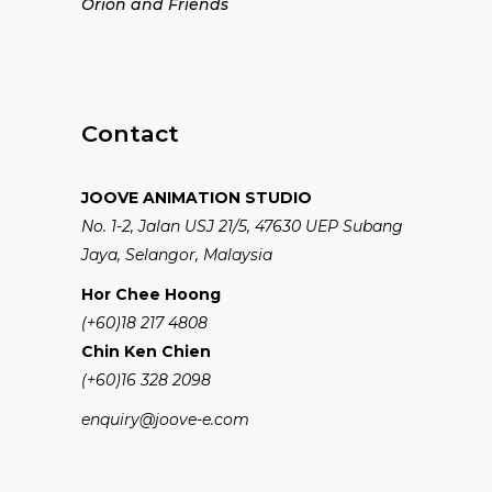
Orion and Friends
Contact
JOOVE ANIMATION STUDIO
No. 1-2, Jalan USJ 21/5, 47630 UEP Subang
Jaya, Selangor, Malaysia
Hor Chee Hoong
(+60)18 217 4808
Chin Ken Chien
(+60)16 328 2098
enquiry@joove-e.com