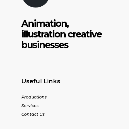
Animation,
illustration creative
businesses
Useful Links
Productions
Services
Contact Us