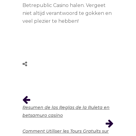
Betrepublic Casino halen. Vergeet
niet altijd verantwoord te gokken en
veel plezier te hebben!
Resumen de las Reglas de la Ruleta en
betsamuro casino
Comment Utiliser les Tours Gratuits sur