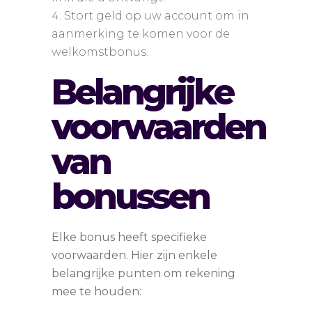
Stort geld op uw account om in
aanmerking te komen voor de
welkomstbonus.
Belangrijke
voorwaarden
van
bonussen
Elke bonus heeft specifieke
voorwaarden. Hier zijn enkele
belangrijke punten om rekening
mee te houden: