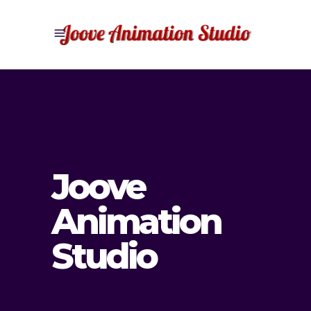
Joove
Animation
Studio