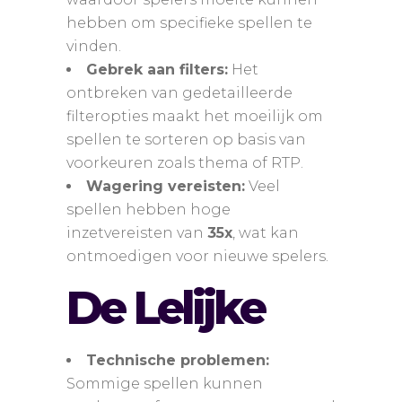
hebben om specifieke spellen te
vinden.
Gebrek aan filters:
Het
ontbreken van gedetailleerde
filteropties maakt het moeilijk om
spellen te sorteren op basis van
voorkeuren zoals thema of RTP.
Wagering vereisten:
Veel
spellen hebben hoge
inzetvereisten van
35x
, wat kan
ontmoedigen voor nieuwe spelers.
De Lelijke
Technische problemen:
Sommige spellen kunnen