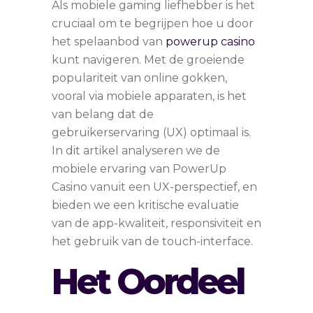
Als mobiele gaming liefhebber is het
cruciaal om te begrijpen hoe u door
het spelaanbod van
powerup casino
kunt navigeren. Met de groeiende
populariteit van online gokken,
vooral via mobiele apparaten, is het
van belang dat de
gebruikerservaring (UX) optimaal is.
In dit artikel analyseren we de
mobiele ervaring van PowerUp
Casino vanuit een UX-perspectief, en
bieden we een kritische evaluatie
van de app-kwaliteit, responsiviteit en
het gebruik van de touch-interface.
Het Oordeel