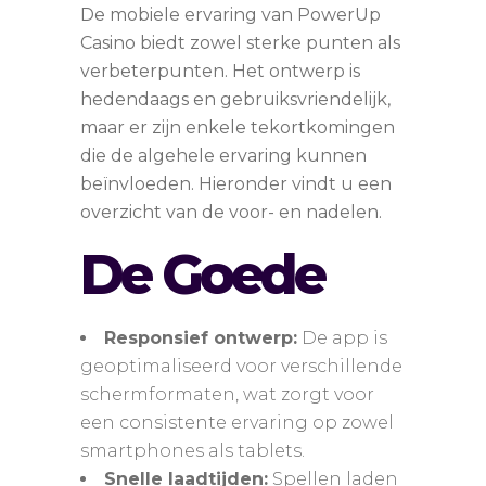
De mobiele ervaring van PowerUp
Casino biedt zowel sterke punten als
verbeterpunten. Het ontwerp is
hedendaags en gebruiksvriendelijk,
maar er zijn enkele tekortkomingen
die de algehele ervaring kunnen
beïnvloeden. Hieronder vindt u een
overzicht van de voor- en nadelen.
De Goede
Responsief ontwerp:
De app is
geoptimaliseerd voor verschillende
schermformaten, wat zorgt voor
een consistente ervaring op zowel
smartphones als tablets.
Snelle laadtijden:
Spellen laden