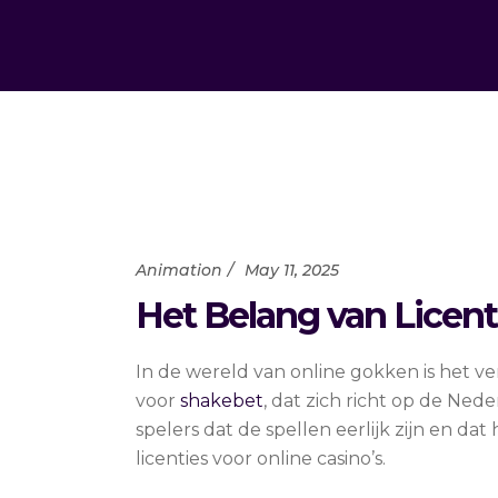
Animation
May 11, 2025
Het Belang van Licent
In de wereld van online gokken is het verk
voor
shakebet
, dat zich richt op de Ned
spelers dat de spellen eerlijk zijn en dat
licenties voor online casino’s.