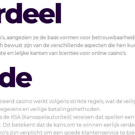
rdeel
ino’s, aangezien ze de basis vormen voor betrouwbaarheid 
 zich bewust zijn van de verschillende aspecten die hen 
e en lelijke kanten van licenties voor online casino’s.
de
ieerd casino werkt volgens strikte regels, wat de veil
gegevens en veilige betalingsmethoden.
s de KSA (Kansspelautoriteit) vereisen dat spellen ee
. Dit betekent dat de kans om te winnen eerlijk verdee
o’s zijn verplicht om een goede klantenservice te bie