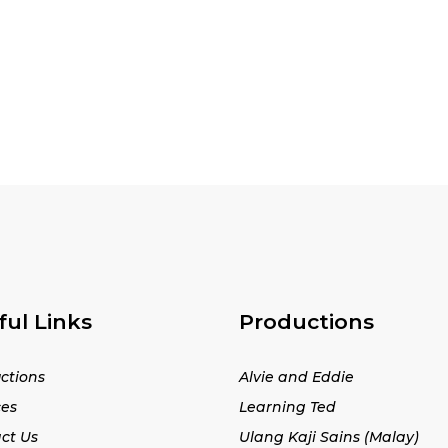
ful Links
Productions
ctions
Alvie and Eddie
ces
Learning Ted
ct Us
Ulang Kaji Sains (Malay)