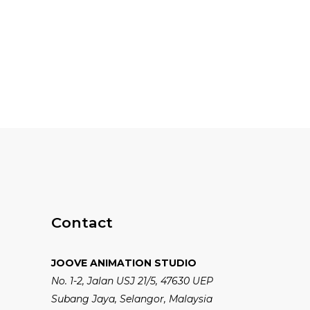
Contact
JOOVE ANIMATION STUDIO
No. 1-2, Jalan USJ 21/5, 47630 UEP
Subang Jaya, Selangor, Malaysia