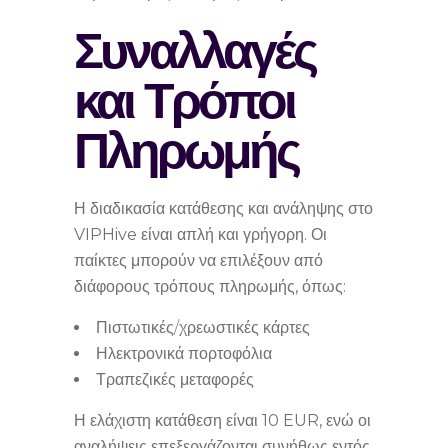
Συναλλαγές
και Τρόποι
Πληρωμής
Η διαδικασία κατάθεσης και ανάληψης στο
VIPHive είναι απλή και γρήγορη. Οι
παίκτες μπορούν να επιλέξουν από
διάφορους τρόπους πληρωμής, όπως:
Πιστωτικές/χρεωστικές κάρτες
Ηλεκτρονικά πορτοφόλια
Τραπεζικές μεταφορές
Η ελάχιστη κατάθεση είναι 10 EUR, ενώ οι
αναλήψεις επεξεργάζονται συνήθως εντός