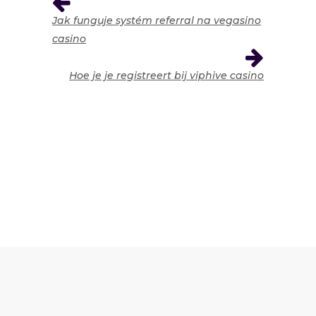
Jak funguje systém referral na vegasino
casino
Hoe je je registreert bij viphive casino