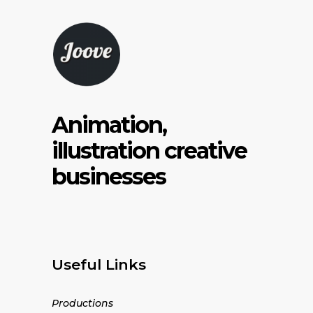
Animation,
illustration creative
businesses
Useful Links
Productions