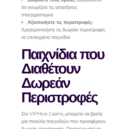
ότι γνωρίζετε τις απαιτήσεις
στοιχηματισμού.
Αξιοποιήστε τις περιστροφές:
Χρησιμοποιήστε τις δωρεάν περιστροφές
σε επιλεγμένα παιχνίδια.
Παιχνίδια που
Διαθέτουν
Δωρεάν
Περιστροφές
Στο VIPHive Casino, μπορείτε να βρείτε
μια ποικιλία παιχνιδιών που προσφέρουν
δωρεάν περιστροφές. Ορισμένα από τα