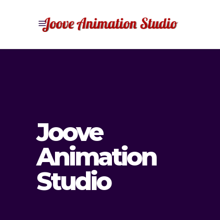
Joove
Animation
Studio