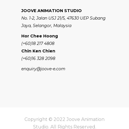
JOOVE ANIMATION STUDIO
No. 1-2, Jalan USJ 21/5, 47630 UEP Subang
Jaya, Selangor, Malaysia
Hor Chee Hoong
(+60)18 217 4808
Chin Ken Chien
(+60)16 328 2098
enquiry@joove-e.com
Copyright © 2022 Joove Animation
Studio. All Rights Reserved.