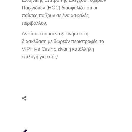
Ελληνικής Επιτροπής Ελέγχου Τυχερών
Παιχνιδιών (HGC) διασφαλίζει ότι οι
παίκτες παίζουν σε ένα ασφαλές
περιβάλλον.
Αν είστε έτοιμοι να ξεκινήσετε τη
διασκέδαση με δωρεάν περιστροφές, το
VIPHive Casino είναι η κατάλληλη
επιλογή για εσάς!