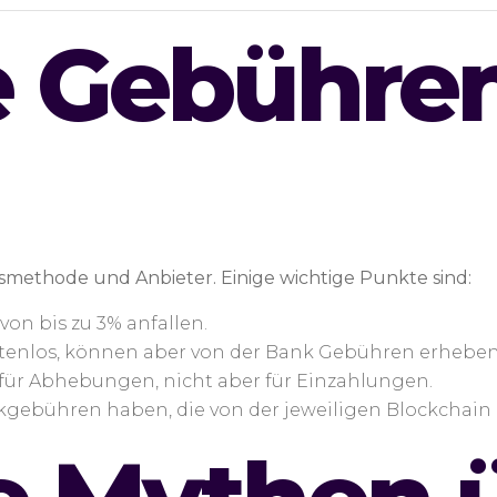
 Gebühren 
smethode und Anbieter. Einige wichtige Punkte sind:
on bis zu 3% anfallen.
enlos, können aber von der Bank Gebühren erheben 
für Abhebungen, nicht aber für Einzahlungen.
ebühren haben, die von der jeweiligen Blockchain