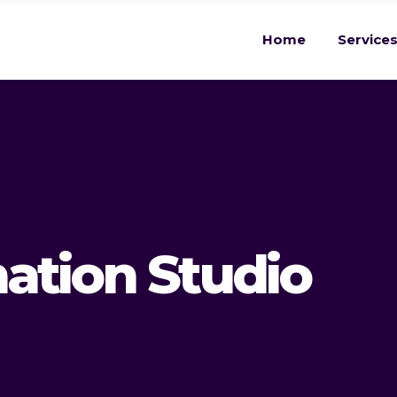
Home
Service
ation Studio