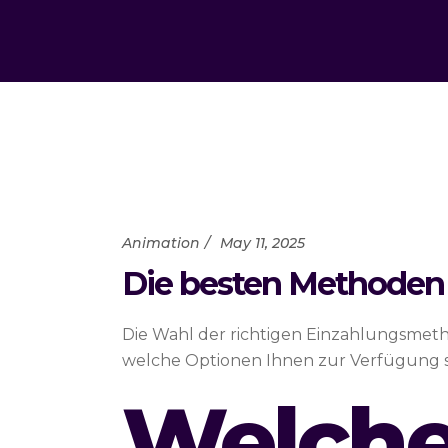
Animation
May 11, 2025
Die besten Methoden z
Die Wahl der richtigen Einzahlungsmeth
welche Optionen Ihnen zur Verfügung st
Welch