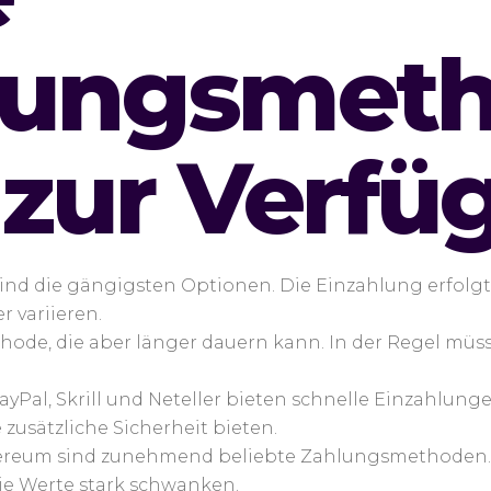
lungsmet
 zur Verf
sind die gängigsten Optionen. Die Einzahlung erfolgt
r variieren.
thode, die aber länger dauern kann. In der Regel müss
yPal, Skrill und Neteller bieten schnelle Einzahlun
e zusätzliche Sicherheit bieten.
hereum sind zunehmend beliebte Zahlungsmethoden. 
ie Werte stark schwanken.