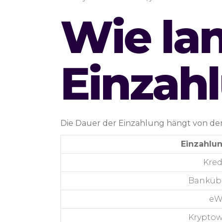
Wie la
Einzah
Die Dauer der Einzahlung hängt von der
Einzahlu
Kred
Banküb
eW
Krypto