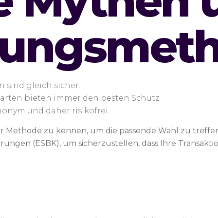
e Mythen 
lungsmet
sind gleich sicher.
arten bieten immer den besten Schutz.
nym und daher risikofrei.
eder Methode zu kennen, um die passende Wahl zu treffen
ungen (ESBK), um sicherzustellen, dass Ihre Transaktion