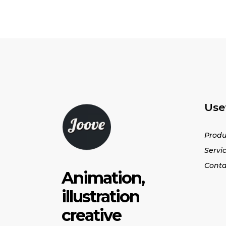
Use
Produ
Servi
Conta
Animation,
illustration
creative