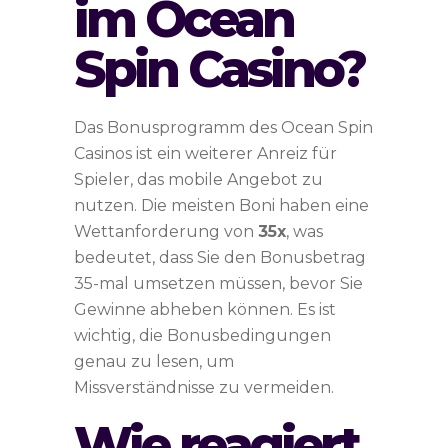
im Ocean
Spin Casino?
Das Bonusprogramm des Ocean Spin
Casinos ist ein weiterer Anreiz für
Spieler, das mobile Angebot zu
nutzen. Die meisten Boni haben eine
Wettanforderung von
35x
, was
bedeutet, dass Sie den Bonusbetrag
35-mal umsetzen müssen, bevor Sie
Gewinne abheben können. Es ist
wichtig, die Bonusbedingungen
genau zu lesen, um
Missverständnisse zu vermeiden.
Wie reagiert