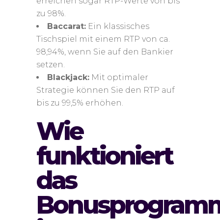
erreichen sogar RTP-Werte von bis
zu 98%.
Baccarat:
Ein klassisches
Tischspiel mit einem RTP von ca.
98,94%, wenn Sie auf den Bankier
setzen.
Blackjack:
Mit optimaler
Strategie können Sie den RTP auf
bis zu 99,5% erhöhen.
Wie
funktioniert
das
Bonusprogram