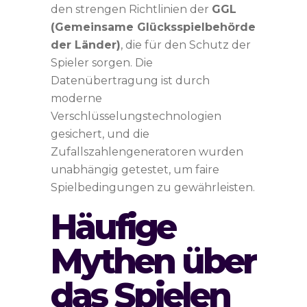
den strengen Richtlinien der
GGL
(Gemeinsame Glücksspielbehörde
der Länder)
, die für den Schutz der
Spieler sorgen. Die
Datenübertragung ist durch
moderne
Verschlüsselungstechnologien
gesichert, und die
Zufallszahlengeneratoren wurden
unabhängig getestet, um faire
Spielbedingungen zu gewährleisten.
Häufige
Mythen über
das Spielen