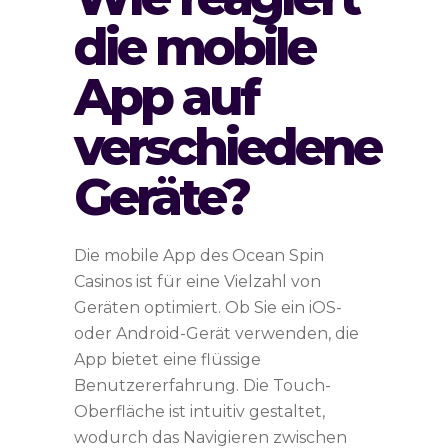
die mobile
App auf
verschiedene
Geräte?
Die mobile App des Ocean Spin
Casinos ist für eine Vielzahl von
Geräten optimiert. Ob Sie ein iOS-
oder Android-Gerät verwenden, die
App bietet eine flüssige
Benutzererfahrung. Die Touch-
Oberfläche ist intuitiv gestaltet,
wodurch das Navigieren zwischen