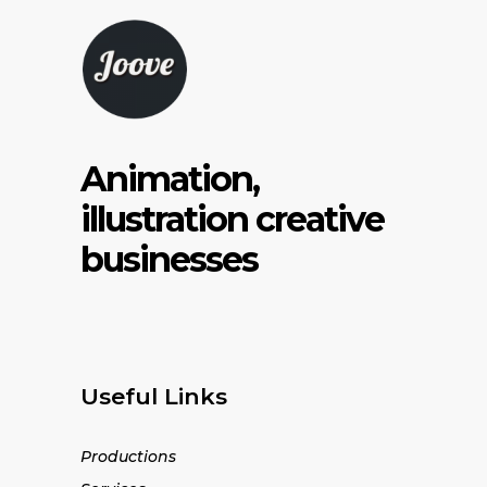
Animation,
illustration creative
businesses
Useful Links
Productions