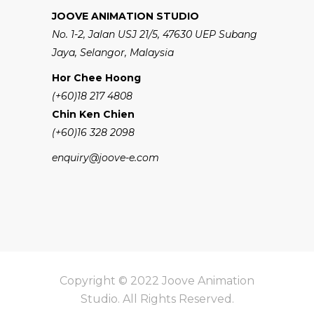
JOOVE ANIMATION STUDIO
No. 1-2, Jalan USJ 21/5, 47630 UEP Subang
Jaya, Selangor, Malaysia
Hor Chee Hoong
(+60)18 217 4808
Chin Ken Chien
(+60)16 328 2098
enquiry@joove-e.com
Copyright © 2022 Joove Animation
Studio. All Rights Reserved.