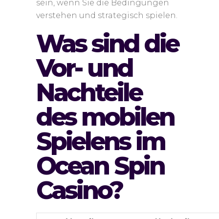
sein, wenn Sie die Bedingungen
verstehen und strategisch spielen.
Was sind die
Vor- und
Nachteile
des mobilen
Spielens im
Ocean Spin
Casino?