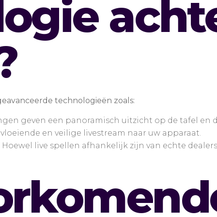
ogie achte
?
geavanceerde technologieën zoals:
gen geven een panoramisch uitzicht op de tafel en d
vloeiende en veilige livestream naar uw apparaat.
Hoewel live spellen afhankelijk zijn van echte deale
orkomend