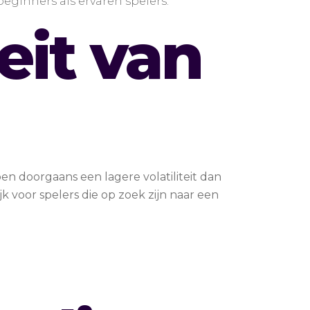
eginners als ervaren spelers.
teit van
ben doorgaans een lagere volatiliteit dan
k voor spelers die op zoek zijn naar een