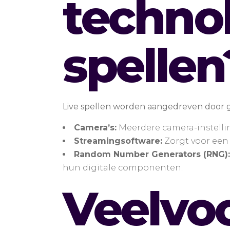
technol
spellen
Live spellen worden aangedreven door 
Camera’s:
Meerdere camera-instellin
Streamingsoftware:
Zorgt voor een 
Random Number Generators (RNG):
hun digitale componenten.
Veelvo