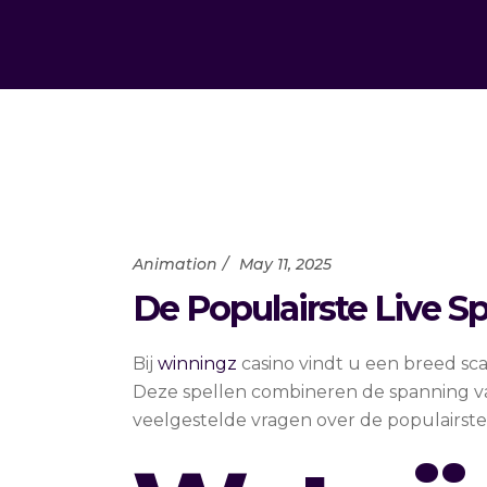
Animation
May 11, 2025
De Populairste Live Sp
Bij
winningz
casino vindt u een breed sca
Deze spellen combineren de spanning va
veelgestelde vragen over de populairste 