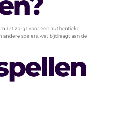
len?
am. Dit zorgt voor een authentieke
 andere spelers, wat bijdraagt aan de
spellen