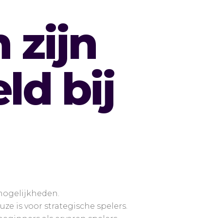
 zijn
ld bij
mogelijkheden.
ze is voor strategische spelers.