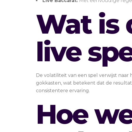
Live Baccarat:
Met eenvoudige regels
Wat is 
live sp
De volatiliteit van een spel verwijst naa
gokkasten, wat betekent dat de resultate
consistentere ervaring.
Hoe we