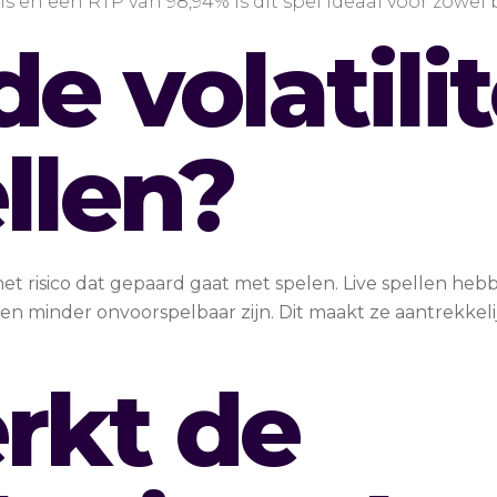
 en een RTP van 98,94% is dit spel ideaal voor zowel b
de volatili
ellen?
r het risico dat gepaard gaat met spelen. Live spellen heb
n minder onvoorspelbaar zijn. Dit maakt ze aantrekkelij
rkt de