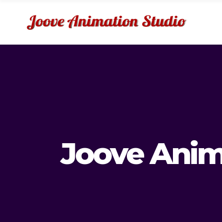
Joove Anim