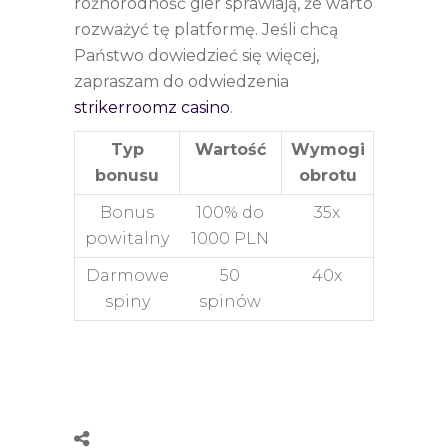
różnorodność gier sprawiają, że warto
rozważyć tę platformę. Jeśli chcą
Państwo dowiedzieć się więcej,
zapraszam do odwiedzenia
strikerroomz casino
.
Typ
Wartość
Wymogi
bonusu
obrotu
Bonus
100% do
35x
powitalny
1000 PLN
Darmowe
50
40x
spiny
spinów