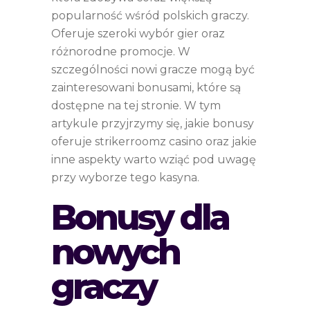
popularność wśród polskich graczy.
Oferuje szeroki wybór gier oraz
różnorodne promocje. W
szczególności nowi gracze mogą być
zainteresowani bonusami, które są
dostępne na tej stronie. W tym
artykule przyjrzymy się, jakie bonusy
oferuje strikerroomz casino oraz jakie
inne aspekty warto wziąć pod uwagę
przy wyborze tego kasyna.
Bonusy dla
nowych
graczy