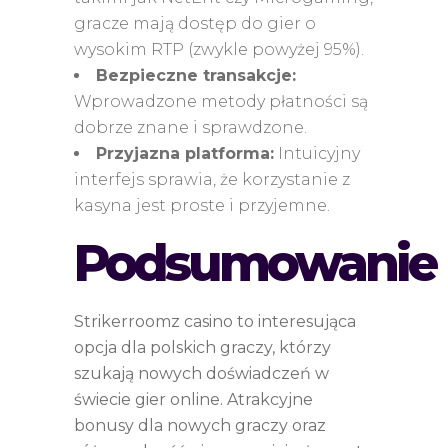
gracze mają dostęp do gier o
wysokim RTP (zwykle powyżej 95%).
Bezpieczne transakcje:
Wprowadzone metody płatności są
dobrze znane i sprawdzone.
Przyjazna platforma:
Intuicyjny
interfejs sprawia, że korzystanie z
kasyna jest proste i przyjemne.
Podsumowanie
Strikerroomz casino to interesująca
opcja dla polskich graczy, którzy
szukają nowych doświadczeń w
świecie gier online. Atrakcyjne
bonusy dla nowych graczy oraz