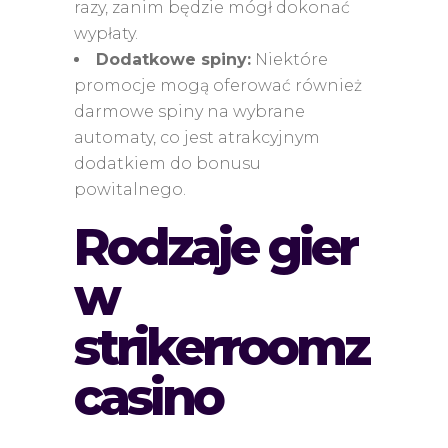
razy, zanim będzie mógł dokonać
wypłaty.
Dodatkowe spiny:
Niektóre
promocje mogą oferować również
darmowe spiny na wybrane
automaty, co jest atrakcyjnym
dodatkiem do bonusu
powitalnego.
Rodzaje gier
w
strikerroomz
casino