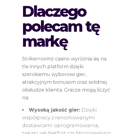
Dlaczego
polecam tę
markę
Strikerroomz casino wyróżnia się na
tle innych platform dzięki
szerokiemu wyborowi gier,
atrakcyjnym bonusom oraz solidnej
obsłudze klienta. Gracze mogą liczyć
na:
Wysoką jakość gier:
Dzięki
współpracy z renomowanymi
dostawcami oprogramowania,
takimi jak NetEnt czy Microgaming,