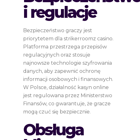
i regulacje
Bezpieczeństwo graczy jest
priorytetem dla strikerroomz casino.
Platforma przestrzega przepisów
regulacyjnych oraz stosuje
najnowsze technologie szyfrowania
danych, aby zapewnić ochronę
informacji osobowych i finansowych.
W Polsce, działalność kasyn online
jest regulowana przez Ministerstwo
Finansów, co gwarantuje, że gracze
mogą czuć się bezpiecznie.
Obsługa