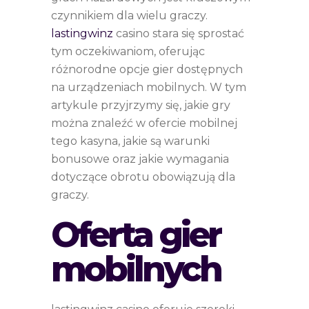
czynnikiem dla wielu graczy.
lastingwinz
casino stara się sprostać
tym oczekiwaniom, oferując
różnorodne opcje gier dostępnych
na urządzeniach mobilnych. W tym
artykule przyjrzymy się, jakie gry
można znaleźć w ofercie mobilnej
tego kasyna, jakie są warunki
bonusowe oraz jakie wymagania
dotyczące obrotu obowiązują dla
graczy.
Oferta gier
mobilnych