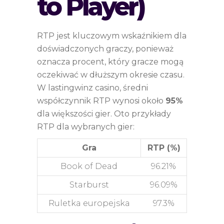
to Player)
RTP jest kluczowym wskaźnikiem dla
doświadczonych graczy, ponieważ
oznacza procent, który gracze mogą
oczekiwać w dłuższym okresie czasu.
W lastingwinz casino, średni
współczynnik RTP wynosi około
95%
dla większości gier. Oto przykłady
RTP dla wybranych gier:
Gra
RTP (%)
Book of Dead
96.21%
Starburst
96.09%
Ruletka europejska
97.3%