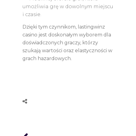
umożliwia grę w dowolnym miejscu
i czasie.
Dzięki tym czynnikom, lastingwinz
casino jest doskonałym wyborem dla
doświadczonych graczy, którzy
szukają wartości oraz elastyczności w
grach hazardowych.