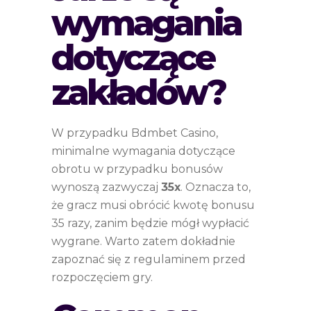
wymagania
dotyczące
zakładów?
W przypadku Bdmbet Casino,
minimalne wymagania dotyczące
obrotu w przypadku bonusów
wynoszą zazwyczaj
35x
. Oznacza to,
że gracz musi obrócić kwotę bonusu
35 razy, zanim będzie mógł wypłacić
wygrane. Warto zatem dokładnie
zapoznać się z regulaminem przed
rozpoczęciem gry.