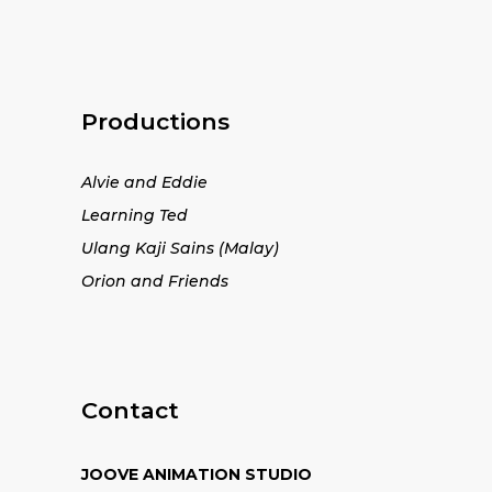
Productions
Alvie and Eddie
Learning Ted
Ulang Kaji Sains (Malay)
Orion and Friends
Contact
JOOVE ANIMATION STUDIO