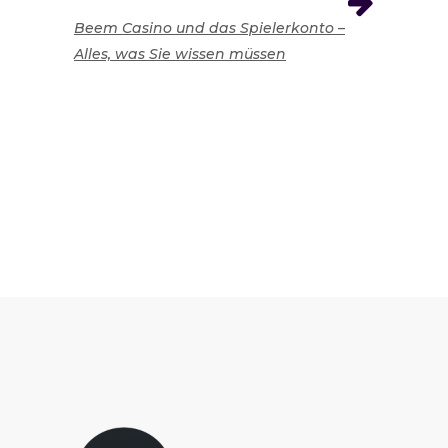
Beem Casino und das Spielerkonto –
Alles, was Sie wissen müssen