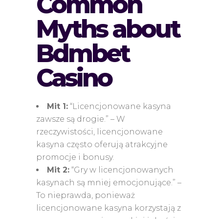
Common
Myths about
Bdmbet
Casino
Mit 1:
“Licencjonowane kasyna
zawsze są drogie.” – W
rzeczywistości, licencjonowane
kasyna często oferują atrakcyjne
promocje i bonusy.
Mit 2:
“Gry w licencjonowanych
kasynach są mniej emocjonujące.” –
To nieprawda, ponieważ
licencjonowane kasyna korzystają z