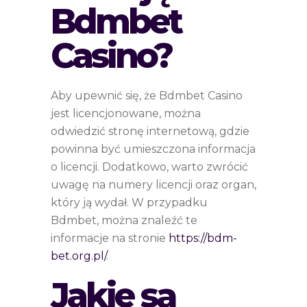
Bdmbet
Casino?
Aby upewnić się, że Bdmbet Casino
jest licencjonowane, można
odwiedzić stronę internetową, gdzie
powinna być umieszczona informacja
o licencji. Dodatkowo, warto zwrócić
uwagę na numery licencji oraz organ,
który ją wydał. W przypadku
Bdmbet, można znaleźć te
informacje na stronie
https://bdm-
bet.org.pl/
.
Jakie są