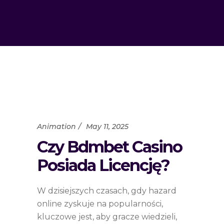
Animation
May 11, 2025
Czy Bdmbet Casino
Posiada Licencję?
W dzisiejszych czasach, gdy hazard
online zyskuje na popularności,
kluczowe jest, aby gracze wiedzieli,