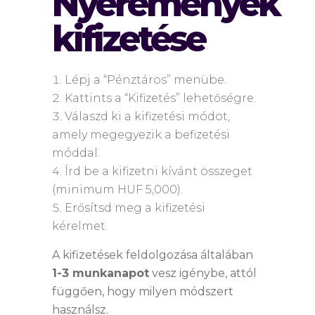
Nyeremények
kifizetése
Lépj a “Pénztáros” menübe.
Kattints a “Kifizetés” lehetőségre.
Válaszd ki a kifizetési módot,
amely megegyezik a befizetési
móddal.
Írd be a kifizetni kívánt összeget
(minimum HUF 5,000).
Erősítsd meg a kifizetési
kérelmet.
A kifizetések feldolgozása általában
1-3 munkanapot
vesz igénybe, attól
függően, hogy milyen módszert
használsz.