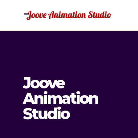
Joove
Animation
Studio