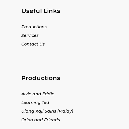
Useful Links
Productions
Services
Contact Us
Productions
Alvie and Eddie
Learning Ted
Ulang Kaji Sains (Malay)
Orion and Friends