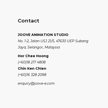
Contact
JOOVE ANIMATION STUDIO
No. 1-2, Jalan USJ 21/5, 47630 UEP Subang
Jaya, Selangor, Malaysia
Hor Chee Hoong
(+60)18 217 4808
Chin Ken Chien
(+60)16 328 2098
enquiry@joove-e.com