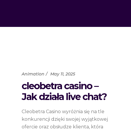
Animation
May 11, 2025
cleobetra casino –
Jak działa live chat?
Cleobetra Casino wyróżnia się na tle
konkurencji dzięki swojej wyjątkowej
ofercie oraz obsłudze klienta, która