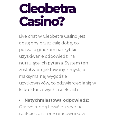
Cleobetra
Casino?
Live chat w Cleobetra Casino jest
dostępny przez całą dobę, co
pozwala graczom na szybkie
uzyskiwanie odpowiedzi na
nurtujące ich pytania. System ten
został zaprojektowany z myślą o
maksymalnej wygodzie
użytkowników, co odzwierciedla się w
kilku kluczowych aspektach:
Natychmiastowa odpowiedź:
Gracze mogą liczyć na szybkie
reakcje ze strony pracowników