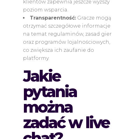
klientów zapewnia jeszcze wyższy
poziom wsparcia.
Transparentność:
Gracze mogą
otrzymać szczegółowe informacje
na temat regulaminów, zasad gier
oraz programów lojalnościowych,
co zwiększa ich zaufanie do
platformy.
Jakie
pytania
można
zadać w live
chat?