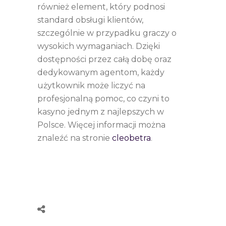
również element, który podnosi
standard obsługi klientów,
szczególnie w przypadku graczy o
wysokich wymaganiach. Dzięki
dostępności przez całą dobę oraz
dedykowanym agentom, każdy
użytkownik może liczyć na
profesjonalną pomoc, co czyni to
kasyno jednym z najlepszych w
Polsce. Więcej informacji można
znaleźć na stronie
cleobetra
.