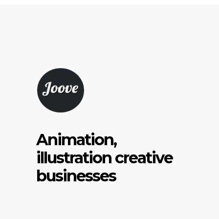
Animation,
illustration creative
businesses