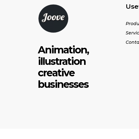
Use
Produ
Servi
Conta
Animation,
illustration
creative
businesses