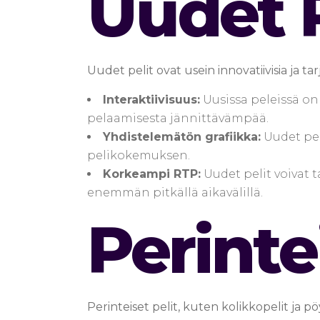
Uudet P
Uudet pelit ovat usein innovatiivisia ja t
Interaktiivisuus:
Uusissa peleissä on
pelaamisesta jännittävämpää.
Yhdistelemätön grafiikka:
Uudet pel
pelikokemuksen.
Korkeampi RTP:
Uudet pelit voivat t
enemmän pitkällä aikavälillä.
Perinte
Perinteiset pelit, kuten kolikkopelit ja 