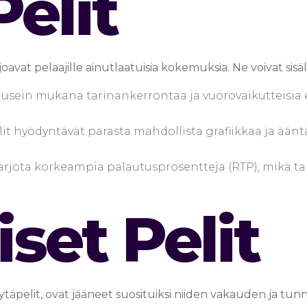
elit
arjoavat pelaajille ainutlaatuisia kokemuksia. Ne voivat si
 usein mukana tarinankerrontaa ja vuorovaikutteisia 
it hyödyntävät parasta mahdollista grafiikkaa ja äänt
arjota korkeampia palautusprosentteja (RTP), mikä tark
iset Pelit
pöytäpelit, ovat jääneet suosituiksi niiden vakauden ja tu