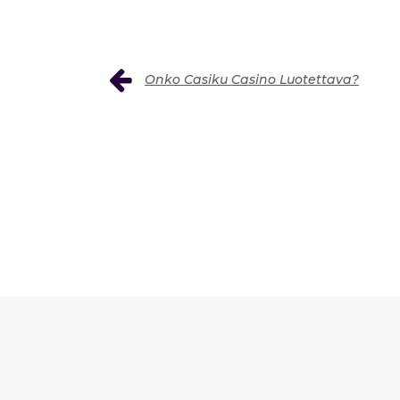
Onko Casiku Casino Luotettava?