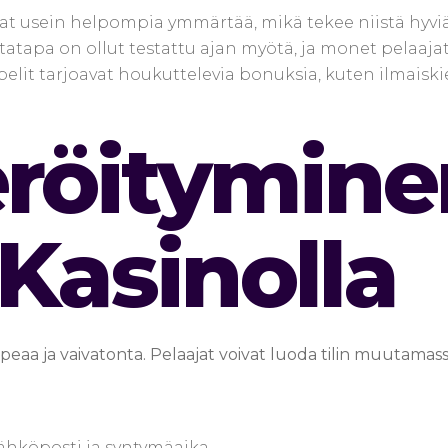
vat usein helpompia ymmärtää, mikä tekee niistä hyviä v
atapa on ollut testattu ajan myötä, ja monet pelaajat
lit tarjoavat houkuttelevia bonuksia, kuten ilmaiskier
eröitymine
Kasinolla
eaa ja vaivatonta. Pelaajat voivat luoda tilin muutamassa
 sähköposti ja syntymäaika.