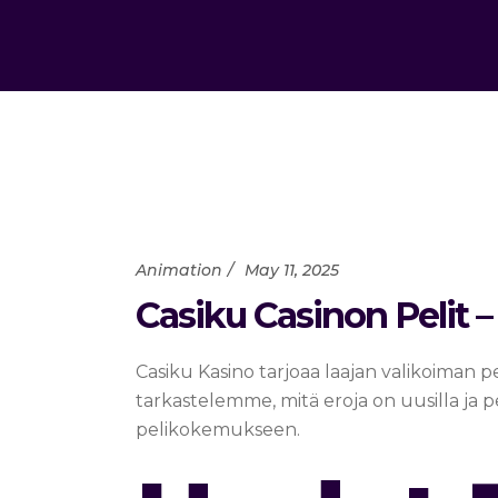
Animation
May 11, 2025
Casiku Casinon Pelit –
Casiku Kasino tarjoaa laajan valikoiman pel
tarkastelemme, mitä eroja on uusilla ja pe
pelikokemukseen.