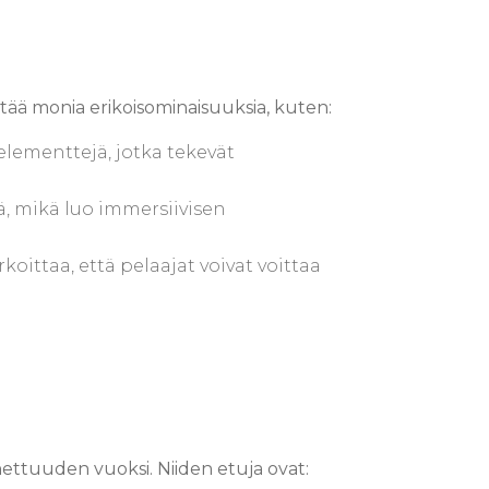
sältää monia erikoisominaisuuksia, kuten:
elementtejä, jotka tekevät
ä, mikä luo immersiivisen
oittaa, että pelaajat voivat voittaa
nnettuuden vuoksi. Niiden etuja ovat: