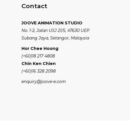
Contact
JOOVE ANIMATION STUDIO
No. 1-2, Jalan USJ 21/5, 47630 UEP
Subang Jaya, Selangor, Malaysia
Hor Chee Hoong
(+60)18 217 4808
Chin Ken Chien
(+60)16 328 2098
enquiry@joove-e.com