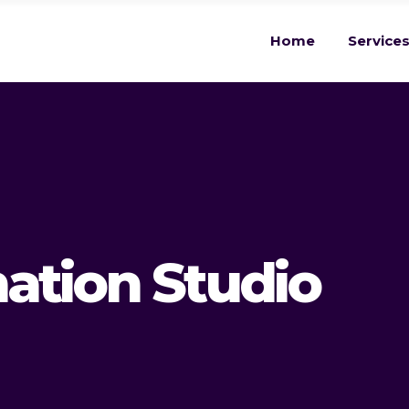
Home
Service
ation Studio