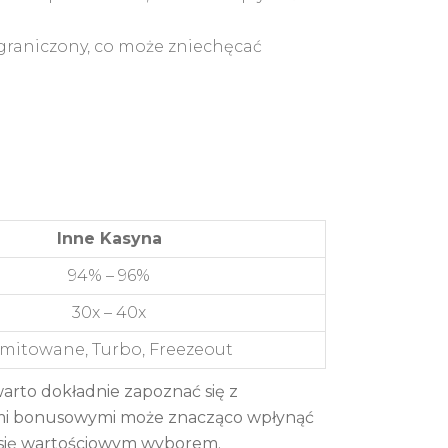
raniczony, co może zniechęcać
Inne Kasyna
94% – 96%
30x – 40x
imitowane, Turbo, Freezeout
arto dokładnie zapoznać się z
kami bonusowymi może znacząco wpłynąć
ać się wartościowym wyborem.