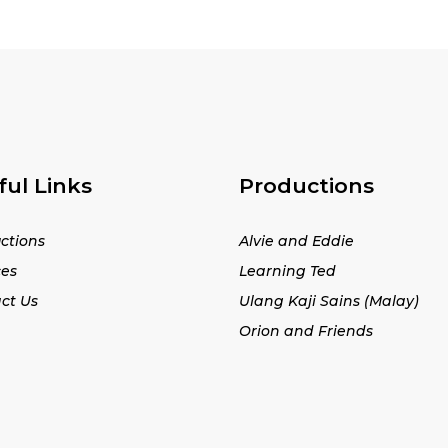
ful Links
Productions
ctions
Alvie and Eddie
ces
Learning Ted
ct Us
Ulang Kaji Sains (Malay)
Orion and Friends