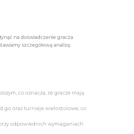
łynąć na doświadczenie gracza.
tawiamy szczegółową analizę.
szym, co oznacza, że gracze mają
d go oraz turnieje wielostolowe, co
, przy odpowiednich wymaganiach