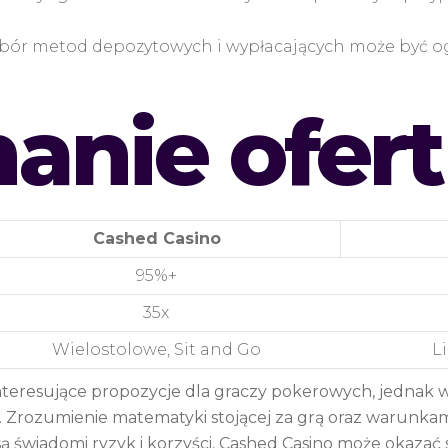
ór metod depozytowych i wypłacających może być og
anie ofert
Cashed Casino
95%+
35x
Wielostolowe, Sit and Go
L
teresujące propozycje dla graczy pokerowych, jednak w
. Zrozumienie matematyki stojącej za grą oraz warun
y są świadomi ryzyk i korzyści, Cashed Casino może okaz