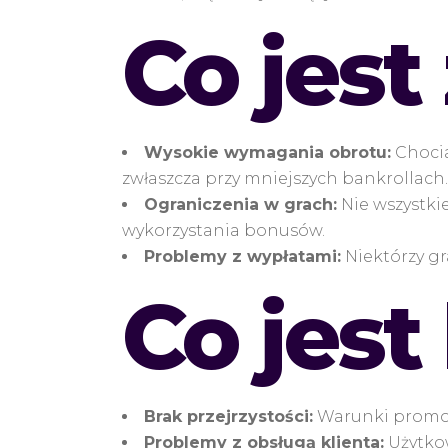
Co jest 
Wysokie wymagania obrotu:
Chocia
zwłaszcza przy mniejszych bankrollach.
Ograniczenia w grach:
Nie wszystki
wykorzystania bonusów.
Problemy z wypłatami:
Niektórzy gr
Co jest
Brak przejrzystości:
Warunki promocj
Problemy z obsługą klienta:
Użytkow