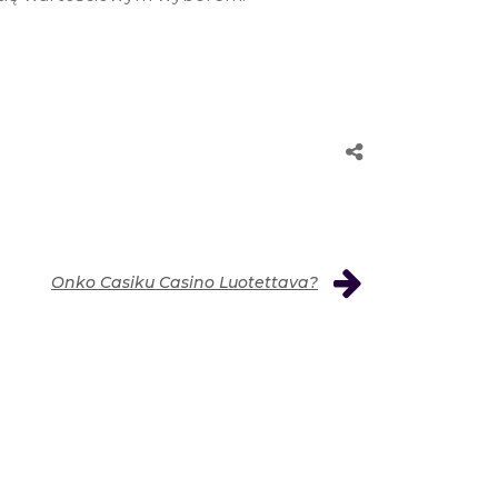
Onko Casiku Casino Luotettava?