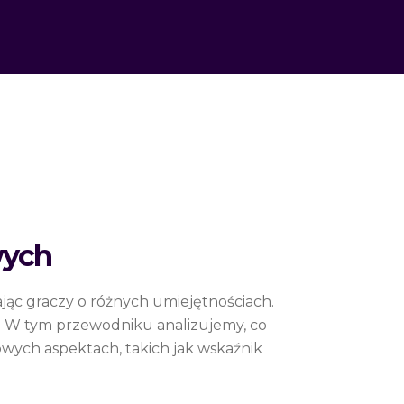
wych
ając graczy o różnych umiejętnościach.
. W tym przewodniku analizujemy, co
wych aspektach, takich jak wskaźnik