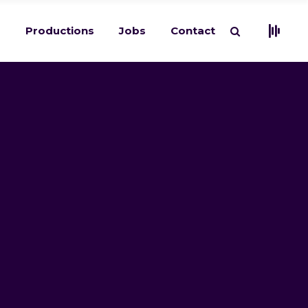
s
Productions
Jobs
Contact