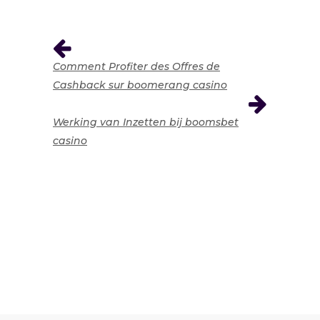
Comment Profiter des Offres de
Cashback sur boomerang casino
Werking van Inzetten bij boomsbet
casino