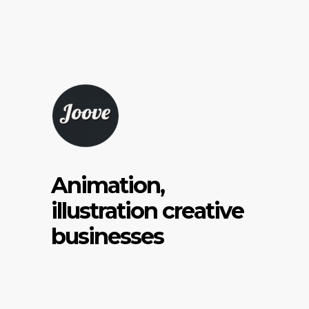
Animation,
illustration creative
businesses