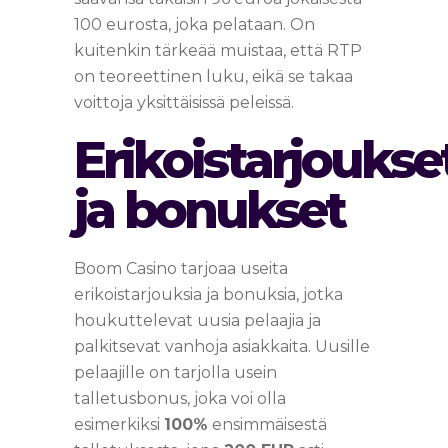
100 eurosta, joka pelataan. On
kuitenkin tärkeää muistaa, että RTP
on teoreettinen luku, eikä se takaa
voittoja yksittäisissä peleissä.
Erikoistarjoukse
ja bonukset
Boom Casino tarjoaa useita
erikoistarjouksia ja bonuksia, jotka
houkuttelevat uusia pelaajia ja
palkitsevat vanhoja asiakkaita. Uusille
pelaajille on tarjolla usein
talletusbonus, joka voi olla
esimerkiksi
100%
ensimmäisestä