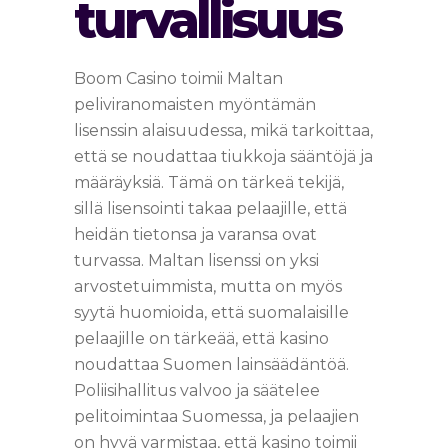
turvallisuus
Boom Casino toimii Maltan
peliviranomaisten myöntämän
lisenssin alaisuudessa, mikä tarkoittaa,
että se noudattaa tiukkoja sääntöjä ja
määräyksiä. Tämä on tärkeä tekijä,
sillä lisensointi takaa pelaajille, että
heidän tietonsa ja varansa ovat
turvassa. Maltan lisenssi on yksi
arvostetuimmista, mutta on myös
syytä huomioida, että suomalaisille
pelaajille on tärkeää, että kasino
noudattaa Suomen lainsäädäntöä.
Poliisihallitus valvoo ja säätelee
pelitoimintaa Suomessa, ja pelaajien
on hyvä varmistaa, että kasino toimii