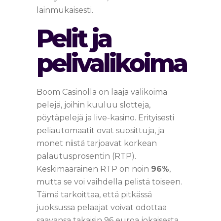
lainmukaisesti.
Pelit ja
pelivalikoima
Boom Casinolla on laaja valikoima
pelejä, joihin kuuluu slotteja,
pöytäpelejä ja live-kasino. Erityisesti
peliautomaatit ovat suosittuja, ja
monet niistä tarjoavat korkean
palautusprosentin (RTP).
Keskimääräinen RTP on noin
96%
,
mutta se voi vaihdella pelistä toiseen.
Tämä tarkoittaa, että pitkässä
juoksussa pelaajat voivat odottaa
saavansa takaisin 96 euroa jokaisesta