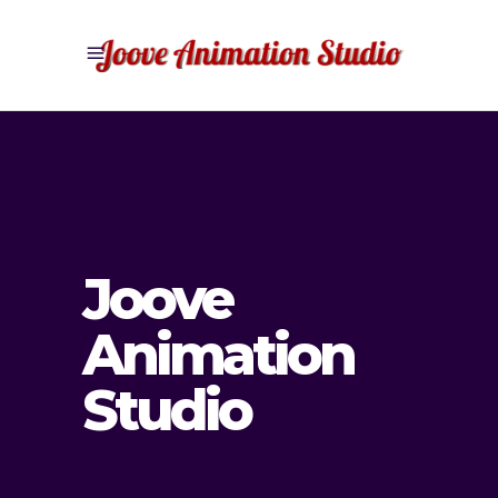
Joove
Animation
Studio