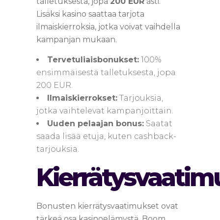
talletuksesta, jopa
200 EUR
asti.
Lisäksi kasino saattaa tarjota
ilmaiskierroksia, jotka voivat vaihdella
kampanjan mukaan.
Tervetuliaisbonukset:
100%
ensimmäisestä talletuksesta, jopa
200 EUR.
Ilmaiskierrokset:
Tarjouksia,
jotka vaihtelevat kampanjoittain.
Uuden pelaajan bonus:
Saatat
saada lisää etuja, kuten cashback-
tarjouksia.
Kierrätysvaatim
Bonusten kierrätysvaatimukset ovat
tärkeä osa kasinoelämystä. Boom